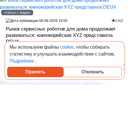
статья с видео
08-08-2026 19:00
2 022
Рынок сервисных роботов для дома продолжает
развиваться: южнокорейская XYZ представила
DEUX
Мы используем файлы
cookie
, чтобы собирать
Это робот для магазинов, офисов, медучреждений и
статистику и улучшать взаимодействие с сайтом.
жилых объектов.
Подробнее...
Роботизация
Принять
Отклонить
Посмотреть каталог проверенных квартир
08-08-2026 18:30
1 847
В продолжение публикации в блоге замглавы