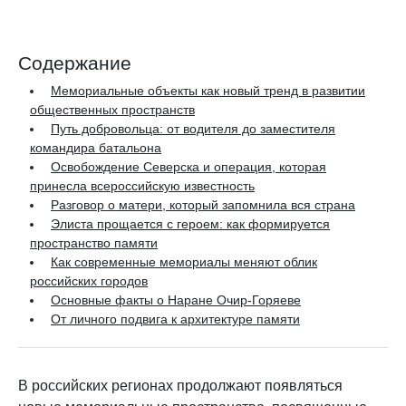
Содержание
Мемориальные объекты как новый тренд в развитии
общественных пространств
Путь добровольца: от водителя до заместителя
командира батальона
Освобождение Северска и операция, которая
принесла всероссийскую известность
Разговор о матери, который запомнила вся страна
Элиста прощается с героем: как формируется
пространство памяти
Как современные мемориалы меняют облик
российских городов
Основные факты о Наране Очир-Горяеве
От личного подвига к архитектуре памяти
В российских регионах продолжают появляться