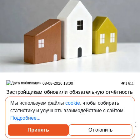
08-08-2026 18:00
1 611
Застройщикам обновили обязательную отчётность
Росстат утвердил новую форму С-1, по которой
Мы используем файлы
cookie
, чтобы собирать
девелоперы отчитываются о введённых зданиях и
статистику и улучшать взаимодействие с сайтом.
сооружениях.
Подробнее...
Законодательство
Принять
Отклонить
Посмотреть каталог проверенных квартир