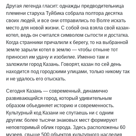
Другая легенда гласит: однажды предводительница
племени старуха Туйбика собрала полтора десятка
своих людей, и все они отправились по Волге искать
место для новой жизни. С собой она взяла свой казан-
котел, ведь он считался символом сытости и достатка.
Когда странники причалили к берегу, то на выбранной
земле зарыли котел в землю — чтобы отныне тот
приносил им удачу и изобилие. Именно там и
заложили город Казань. Говорят, казан по сей день
находится под городскими улицами, только никому так
и не удалось его отыскать.
Сегодня Казань — современный, динамично
развивающийся город, который удивительным
образом объединяет историю и современность.
Культурный код Казани не спутаешь ни с одним
другим: более тысячи знаковых мест формируют
неповторимый облик города. Здесь расположены 60
музеев, свыше 500 объектов культурного наследия