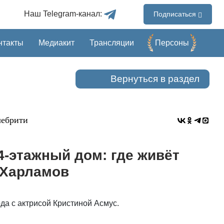
Наш Telegram-канал:
Подписаться
нтакты
Медиакит
Трансляции
Перcоны
Вернуться в раздел
лебрити
4-этажный дом: где живёт
 Харламов
ода с актрисой Кристиной Асмус.