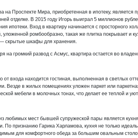
а на Проспекте Мира, приобретенная в ипотеку, является 
ней отделке. В 2015 году Игорь выиграл 5 миллионов рубле
ия ипотеки. Вход в квартиру начинается с просторного хо
, уложенной ромбообразно, такая же плитка покрывает и ку
 — скрытые шкафы для хранения.
я на громкий развод с Асмус, квартира остается во владе
 от входа находится гостиная, выполненная в светлых отт
ии. Везде в жилых помещениях уложен паркет или паркетна
еской мебели в молочных тонах, что делает ее теплой и уют
из любимых мест бывшей супружеской пары является кухня.
. По признанию Гарика Харламова, кухня не только идеаль
димым для комфортного обеда за большим овальным столом