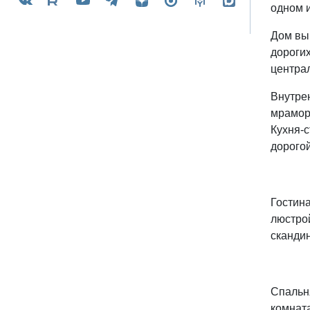
одном и
Дом вы
дорогих
центра
Внутре
мрамор
Кухня-
дорогой
Гостина
люстро
сканди
Спальн
комнат