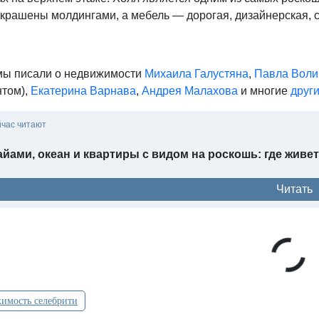
украшены молдингами, а мебель — дорогая, дизайнерская, 
мы писали о недвижимости
Михаила Галустяна
,
Павла Воли
нтом),
Екатерина Варнава
,
Андрея Малахова
и многие
друг
йчас читают
йами, океан и квартиры с видом на роскошь: где жив
Читать
имость селебрити