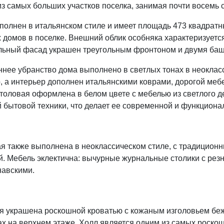
з самых больших участков поселка, занимая почти восемь с
полнен в итальянском стиле и имеет площадь 473 квадратн
 домов в поселке. Внешний облик особняка характеризуетс
льный фасад украшен треугольным фронтоном и двумя ба
ннее убранство дома выполнено в светлых тонах в неоклас
, а интерьер дополнен итальянскими коврами, дорогой меб
столовая оформлена в белом цвете с мебелью из светлого 
 бытовой техники, что делает ее современной и функциона
я также выполнена в неоклассическом стиле, с традиционн
й. Мебель эклектична: вычурные журнальные столики с рез
навскими.
я украшена роскошной кроватью с кожаным изголовьем беж
ах на верхнем этаже. Холл является одним из самых роско