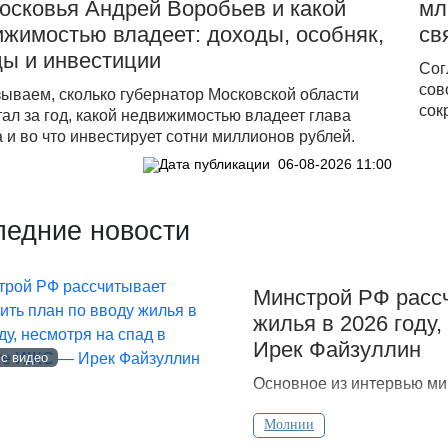
осковья Андрей Воробьев и какой
мл
жимостью владеет: доходы, особняк,
св
ды и инвестиции
Сог
сов
зываем, сколько губернатор Московской области
сок
ал за год, какой недвижимостью владеет глава
 и во что инвестирует сотни миллионов рублей.
06-08-2026 11:00
ледние новости
Минстрой РФ рассч
жилья в 2026 году
Ирек Файзуллин
 с видео
Основное из интервью ми
Молнии