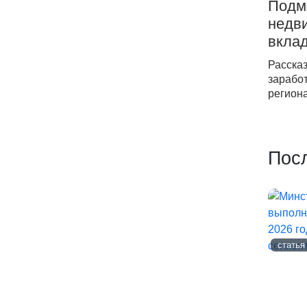
Подм
недви
вкла
Расска
заработ
региона
Пос
статья