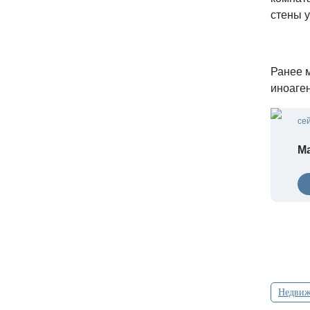
стены 
Ранее 
иноаге
се
Ма
Недвиж