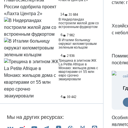
«Лахта Центра 2»
стиле: 
14
31 684
В Нидерландах
построили жилой дом со
Хозяйс
встроенным фудкортом
с небо
6
7 982
В Италии больницу
окружат километровым
зеленым кольцом
Помимо
4
2 936
Трещина в элитном ЖК
посёлк
La Petite Afrique в
Монако: жильцов дома с
квартирами от 55 млн
евро срочно
се
эвакуировали
Гд
4
10 442
Мы на других ресурсах:
Особня
являет