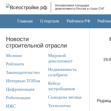
Skip to main content
Независимая площадка
девелопмента России и стран СНГ
Главная
О портале
Рейтинги РФ
Рейтин
Новости
строительной отрасли
Молнии
Мировой
19.0
девелопмент
Рейтинги
Недвижимость
Законодательство
селебрити
Интервью ТОПов
Кейсы
застройщиков
Цифровизация
Скандалы месяца
Роботизация
Редакци
Технологии
ИЖС