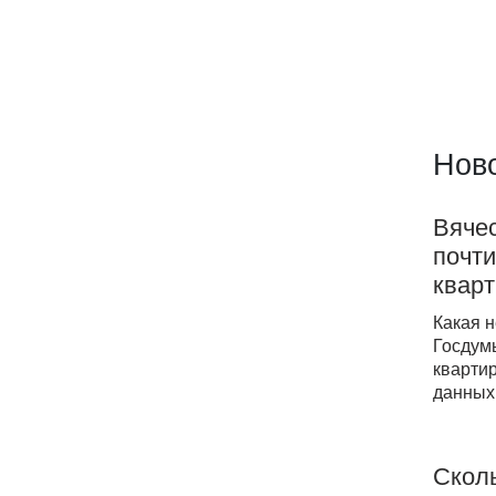
Ново
Вяче
почти
квар
Какая 
Госдумы
кварти
данных
Сколь