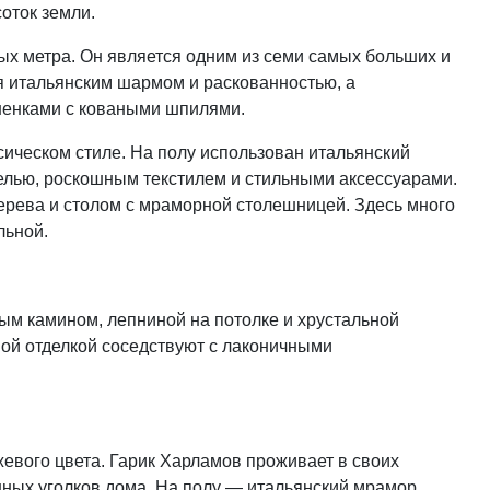
оток земли.
ых метра. Он является одним из семи самых больших и
я итальянским шармом и раскованностью, а
шенками с коваными шпилями.
сическом стиле. На полу использован итальянский
елью, роскошным текстилем и стильными аксессуарами.
дерева и столом с мраморной столешницей. Здесь много
льной.
ым камином, лепниной на потолке и хрустальной
ной отделкой соседствуют с лаконичными
евого цвета. Гарик Харламов проживает в своих
шных уголков дома. На полу — итальянский мрамор,