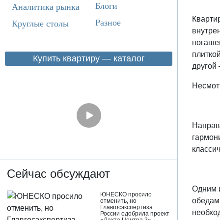
Блоги
Аналитика рынка
Квартир
Разное
Круглые столы
внутрен
погашен
плиткой
Купить квартиру — каталог
другой
Несмотр
Направо
гармон
классич
Сейчас обсуждают
Одним 
ЮНЕСКО просило
обедами
отменить, но
Главгосэкспертиза
необхо
России одобрила проект