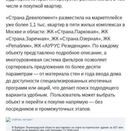
числе и покупкой квартир.
«Страна Девелопмент» разместила на маркетплейсе
уже более 1,1 тыс. квартир в пяти жилых комплексах в
Москве и области: ЖК «Страна.Парковая», ЖК
«Страна.Заречная», ЖК «Страна.Озерная», ЖК
«Репаблик», ЖК «АУРУС Резиденции». По каждому
объекту представлено подробное описание, а
многоуровневая система фильтров позволяет
сортировать предложения по более десяти
параметрам — от материала стен и года ввода дома
до доступности специализированных ипотечных
программ или акций, что делает поиск подходящего
варианта удобным. Пользователь может выбрать
объект и перейти к покупке напрямую — без
посредников и промежуточных этапов.
сейчас читают
В Выборге Ленинградской области выставлено на торги историческое здание за 437 млн
рублей из-за банкротства собственника ТЦ Welcome