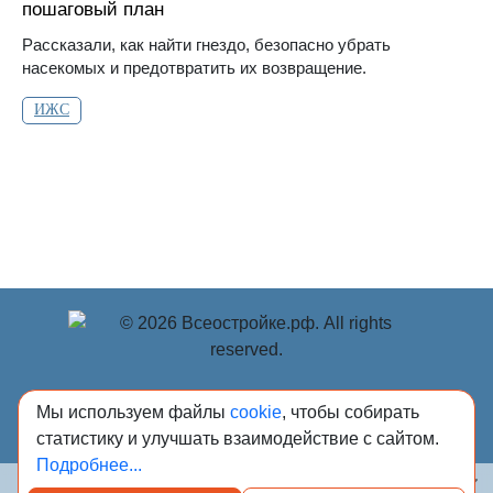
пошаговый план
Рассказали, как найти гнездо, безопасно убрать
насекомых и предотвратить их возвращение.
ИЖС
© Учредитель: Индивидуальный предприниматель
Мы используем файлы
cookie
, чтобы собирать
Опрышко Светлана Александровна, 2018-2026.
статистику и улучшать взаимодействие с сайтом.
Сообщения и материалы сетевого издания «Всё о
Подробнее...
стройке» (зарегистрировано Федеральной службой по
надзору в сфере связи, информационных технологий и