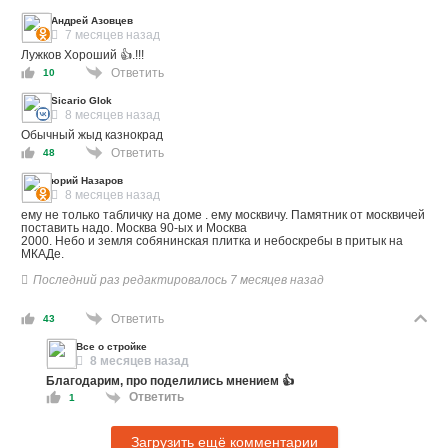
Андрей Азовцев
7 месяцев назад
Лужков Хороший 👍.!!!
Ответить
10
Sicario Glok
8 месяцев назад
Обычный жыд казнокрад
Ответить
48
юрий Назаров
8 месяцев назад
ему не только табличку на доме . ему москвичу. Памятник от москвичей
поставить надо. Москва 90-ых и Москва
2000. Небо и земля собянинская плитка и небоскребы в притык на
МКАДе.
Последний раз редактировалось 7 месяцев назад
Ответить
43
Все о стройке
8 месяцев назад
Благодарим, про поделились мнением 👍
Ответить
1
Загрузить ещё комментарии