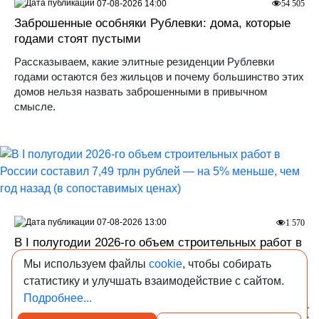
07-08-2026 14:00
54 505
Заброшенные особняки Рублевки: дома, которые
годами стоят пустыми
Рассказываем, какие элитные резиденции Рублевки
годами остаются без жильцов и почему большинство этих
домов нельзя назвать заброшенными в привычном
смысле.
07-08-2026 13:00
1 570
В I полугодии 2026-го объем строительных работ в
России составил 7,49 трлн рублей — на 5%
Мы используем файлы
cookie
, чтобы собирать
меньше, чем год назад (в сопоставимых ценах)
статистику и улучшать взаимодействие с сайтом.
При этом по итогам первого квартала падение достигало
Подробнее...
10% — то есть за весну отставание удалось сократить