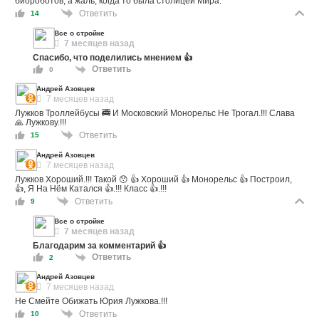
биороботов, а жаль, когда то была столицей Мира.
Ответить
14
Все о стройке
7 месяцев назад
Спасибо, что поделились мнением 👍
Ответить
0
Андрей Азовцев
7 месяцев назад
Лужков Троллейбусы 🚎 И Московский Монорельс Не Трогал.!!! Слава
🙏 Лужкову.!!!
Ответить
15
Андрей Азовцев
7 месяцев назад
Лужков Хороший.!!! Такой 😯 👍 Хороший 👍 Монорельс 👍 Построил,
👍, Я На Нём Катался 👍.!!! Класс 👍.!!!
Ответить
9
Все о стройке
7 месяцев назад
Благодарим за комментарий 👍
Ответить
2
Андрей Азовцев
7 месяцев назад
Не Смейте Обижать Юрия Лужкова.!!!
Ответить
10