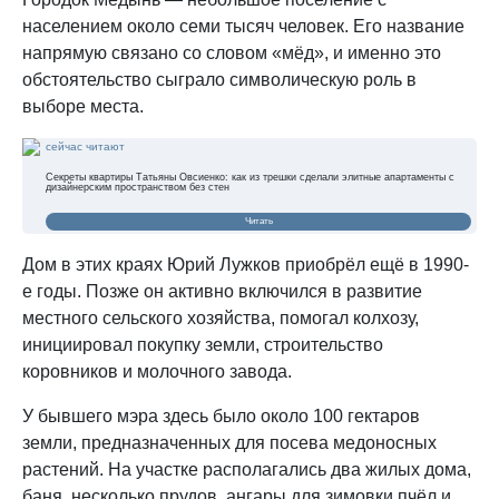
населением около семи тысяч человек. Его название
напрямую связано со словом «мёд», и именно это
обстоятельство сыграло символическую роль в
выборе места.
сейчас читают
Секреты квартиры Татьяны Овсиенко: как из трешки сделали элитные апартаменты с
дизайнерским пространством без стен
Читать
Дом в этих краях Юрий Лужков приобрёл ещё в 1990-
е годы. Позже он активно включился в развитие
местного сельского хозяйства, помогал колхозу,
инициировал покупку земли, строительство
коровников и молочного завода.
У бывшего мэра здесь было около 100 гектаров
земли, предназначенных для посева медоносных
растений. На участке располагались два жилых дома,
баня, несколько прудов, ангары для зимовки пчёл и