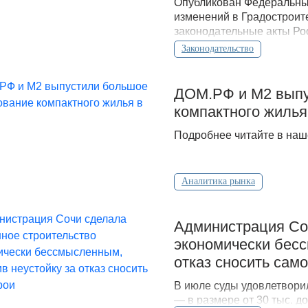
Опубликован Федеральный
изменений в Градостроит
законодательные акты Ро
Законодательство
ДOМ.PФ и М2 выпу
компактного жилья
Подробнее читайте в наш
Аналитика рынка
Администрация Соч
экономически бесс
отказ сносить сам
В июле суды удовлетвори
— в размере от 30 тыс. д