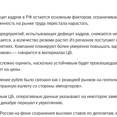
цит кадров в РФ остается основным фактором, ограничив
нность на рынке труда перестала нарастать.
предприятий, испытывающих дефицит кадров, снижается не
ется, а количество резюме растет. Из регионов поступают
иятиях. Компании планируют более умеренно повышать зар
ников»,— говорится в материалах ЦБ.
сложно оценить, насколько устойчивым будет произошедшее
т на цены.
ение рубля было связано как с реакцией рынков на геопол
странную валюту со стороны импортеров».
ным ЦБ, оперативные данные указывают на некоторое замед
 декабре перешел к укреплению.
 России на фоне сохранения высоких ставок по депозитам,