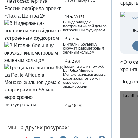
«Лахта Центра 2»
средств
14
30 155
се
В Нидерландах
построили жилой дом со
встроенным фудкортом
Ж
6
7 946
В Италии больницу
окружат километровым
зеленым кольцом
4
2 934
«Это св
Трещина в элитном ЖК
хранить
La Petite Afrique в
Монако: жильцов дома с
квартирами от 55 млн
Подробн
евро срочно
эвакуировали
4
10 430
Мы на других ресурсах: