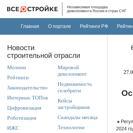
Skip to main content
Независимая площадка
девелопмента России и стран СНГ
Главная
О портале
Рейтинги РФ
Рейтин
Новости
строительной отрасли
Молнии
Мировой
27.0
девелопмент
Рейтинги
Недвижимость
Законодательство
селебрити
Ос
Интервью ТОПов
Кейсы
застройщиков
Цифровизация
Скандалы месяца
Роботизация
🔸Регул
Технологии
ИЖС
2024 го