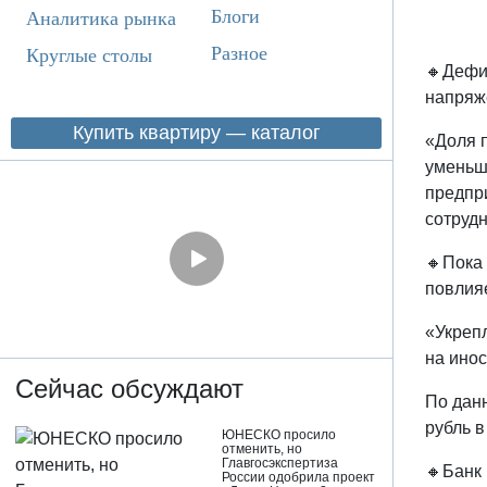
Блоги
Аналитика рынка
Разное
Круглые столы
🔸Дефи
напряже
Купить квартиру — каталог
«Доля 
уменьша
предпр
сотруд
🔸Пока 
повлияе
«Укрепл
на ино
Сейчас обсуждают
По дан
рубль в
ЮНЕСКО просило
отменить, но
Главгосэкспертиза
🔸Банк
России одобрила проект