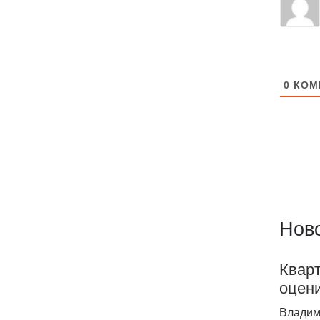
0
КОМ
Ново
Квар
оцени
Владим