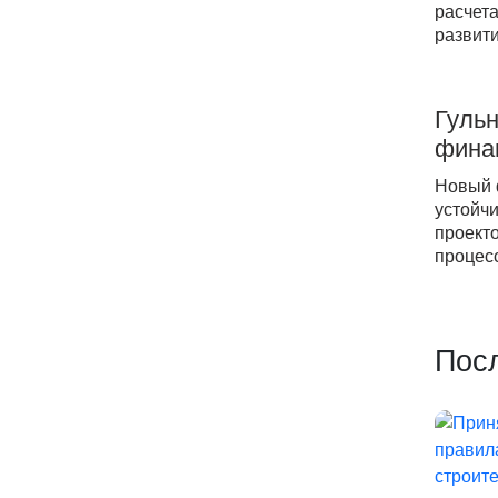
расчет
развити
Гуль
фина
Новый 
устойч
проект
процес
Пос