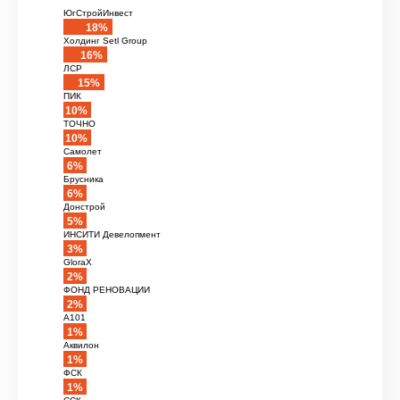
ЮгСтройИнвест
18%
Холдинг Setl Group
16%
ЛСР
15%
ПИК
10%
ТОЧНО
10%
Самолет
6%
Брусника
6%
Донстрой
5%
ИНСИТИ Девелопмент
3%
GloraX
2%
ФОНД РЕНОВАЦИИ
2%
А101
1%
Аквилон
1%
ФСК
1%