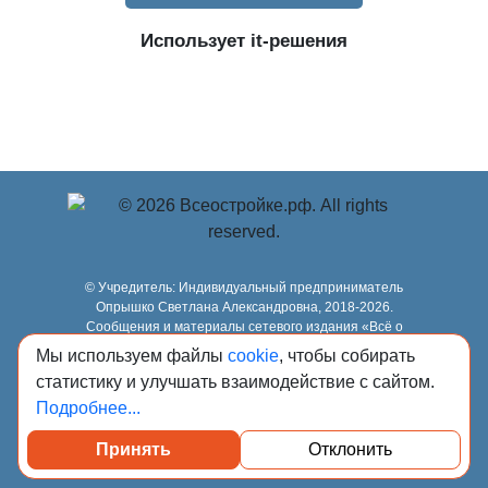
Использует it-решения
© Учредитель: Индивидуальный предприниматель
Опрышко Светлана Александровна, 2018-2026.
Сообщения и материалы сетевого издания «Всё о
стройке» (зарегистрировано Федеральной службой по
Мы используем файлы
cookie
, чтобы собирать
надзору в сфере связи, информационных технологий и
статистику и улучшать взаимодействие с сайтом.
массовых коммуникаций (Роскомнадзор) 13.03.2023 за
регистрационным номером Эл № ФС77-84949)
Подробнее...
сопровождаются пометкой «Всё о стройке».
18+, info@всеостройке.рф
Принять
Отклонить
карта сайта