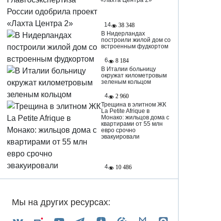
«Лахта Центра 2»
14
38 348
В Нидерландах
построили жилой дом со
встроенным фудкортом
6
8 184
В Италии больницу
окружат километровым
зеленым кольцом
4
2 960
Трещина в элитном ЖК
La Petite Afrique в
Монако: жильцов дома с
квартирами от 55 млн
евро срочно
эвакуировали
4
10 486
Мы на других ресурсах: