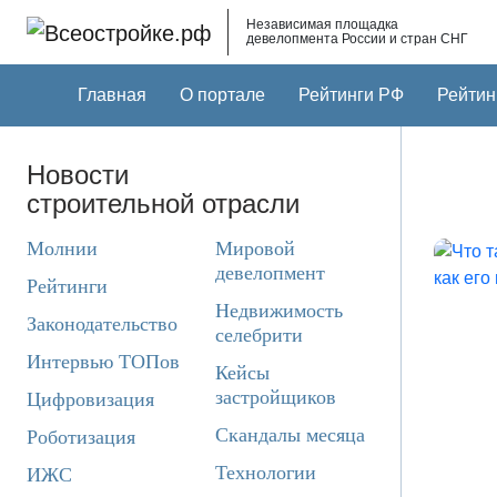
Skip to main content
Независимая площадка
девелопмента России и стран СНГ
Главная
О портале
Рейтинги РФ
Рейтин
Новости
строительной отрасли
Молнии
Мировой
девелопмент
Рейтинги
Недвижимость
Законодательство
селебрити
Интервью ТОПов
Кейсы
застройщиков
Цифровизация
Скандалы месяца
Роботизация
Технологии
ИЖС