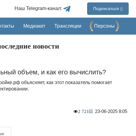
Наш Telegram-канал:
Подписаться
нтакты
Медиакит
Трансляции
Перcоны
оследние новости
льный объем, и как его вычислить?
ойке.рф объясняет, как этот показатель помогает
ектировании.
23-06-2025 8:05
2 721
ше