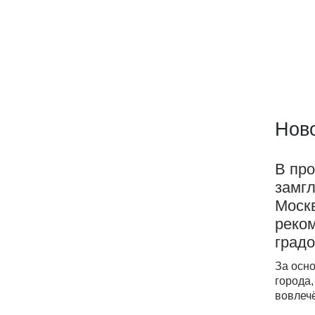
Ново
В про
замг
Моск
реком
град
За осн
города,
вовлеч