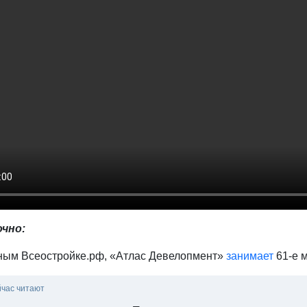
чно:
ным Всeостройке.pф, «Атлас Девелопмент»
занимает
61-е м
йчас читают