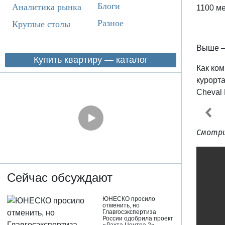
Блоги
Аналитика рынка
1100 м
Разное
Круглые столы
Выше — 
Купить квартиру — каталог
Как ко
курорт
Cheval
Смотри
Сейчас обсуждают
ЮНЕСКО просило
отменить, но
Главгосэкспертиза
России одобрила проект