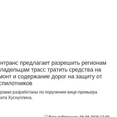
Прислать новость
нтранс предлагает разрешить регионам
владельцам трасс тратить средства на
монт и содержание дорог на защиту от
спилотников
равки разработаны по поручению вице-премьера
ата Хуснуллина.
08-08-2026 17:00