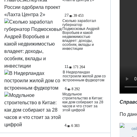
«Лахта Центра 2»
27
39 453
Сколько заработал
губернатор
Подмосковья Андрей
Воробьев и какой
недвижимостью
владеет: доходы,
особняк, вклады и
инвестиции
11
171 264
В Нидерландах
построили жилой дом со
встроенным фудкортом
6
8 292
Модульное
строительство в Китае:
Справо
как дом собирают за 28
часов и что стоит за
этой цифрой
По дан
4
6 383
се