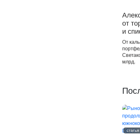
Алекс
от то
и спи
От каль
портфе
Светако
млрд.
Пос
статья