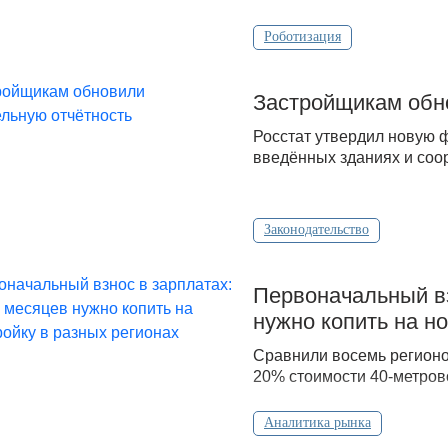
Роботизация
Застройщикам обн
Росстат утвердил новую 
введённых зданиях и соо
Законодательство
Первоначальный вз
нужно копить на н
Сравнили восемь регионо
20% стоимости 40-метрово
Аналитика рынка