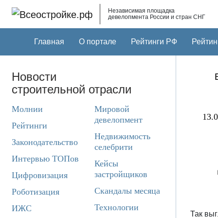
Skip to main content
Независимая площадка
девелопмента России и стран СНГ
Главная
О портале
Рейтинги РФ
Рейтин
Новости
строительной отрасли
Молнии
Мировой
13.0
девелопмент
Рейтинги
Недвижимость
Законодательство
селебрити
Интервью ТОПов
Кейсы
застройщиков
Цифровизация
Скандалы месяца
Роботизация
Технологии
ИЖС
Так выг