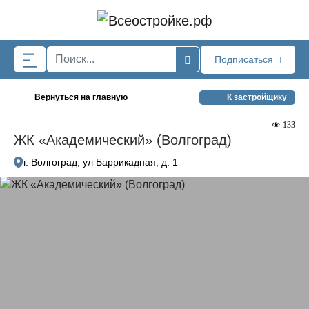
Skip to main content
Подписаться
Вернуться на главную
К застройщику
133
ЖК «Академический» (Волгоград)
г. Волгоград, ул Баррикадная, д. 1