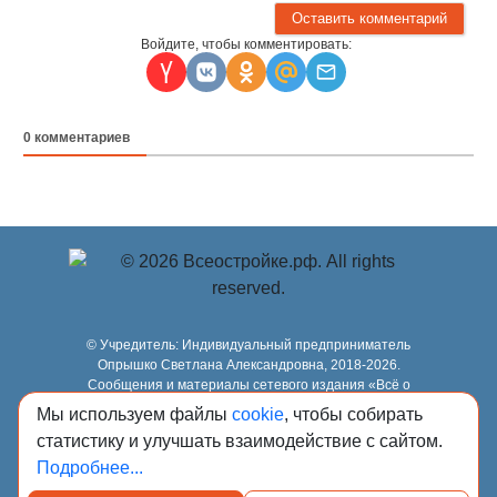
Войдите, чтобы комментировать:
0
комментариев
© Учредитель: Индивидуальный предприниматель
Опрышко Светлана Александровна, 2018-2026.
Сообщения и материалы сетевого издания «Всё о
стройке» (зарегистрировано Федеральной службой по
Мы используем файлы
cookie
, чтобы собирать
надзору в сфере связи, информационных технологий и
статистику и улучшать взаимодействие с сайтом.
массовых коммуникаций (Роскомнадзор) 13.03.2023 за
регистрационным номером Эл № ФС77-84949)
Подробнее...
сопровождаются пометкой «Всё о стройке».