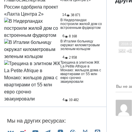
Други
«Лахта Центра 2»
14
38 071
В Нидерландах
построили жилой дом со
Ввод в
встроенным фудкортом
Класс
6
8 168
В Италии больницу
2018–2
окружат километровым
зеленым кольцом
ЖК «Б
Респ
4
2 958
Петр
Трещина в элитном ЖК
La Petite Afrique в
Монако: жильцов дома с
квартирами от 55 млн
евро срочно
эвакуировали
Вы не а
4
10 482
Мы на других ресурсах: