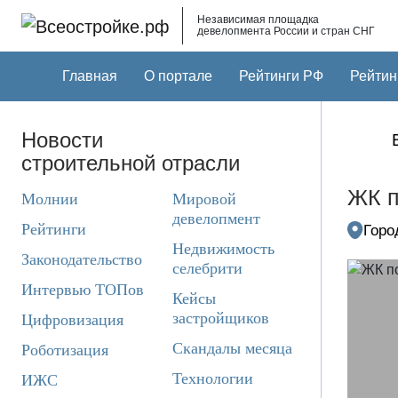
Skip to main content
Независимая площадка
девелопмента России и стран СНГ
Главная
О портале
Рейтинги РФ
Рейтин
Новости
строительной отрасли
ЖК п
Молнии
Мировой
девелопмент
Рейтинги
Горо
Недвижимость
Законодательство
селебрити
Интервью ТОПов
Кейсы
застройщиков
Цифровизация
Скандалы месяца
Роботизация
Технологии
ИЖС