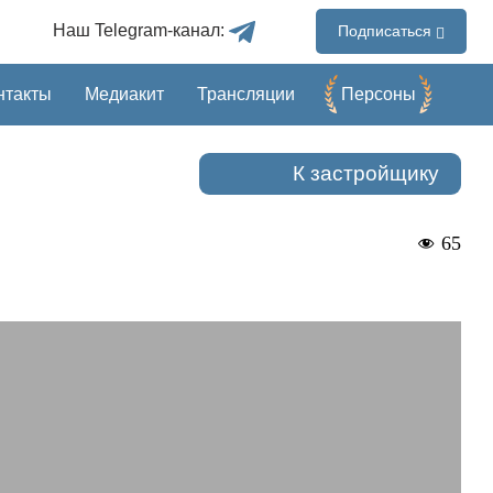
Наш Telegram-канал:
Подписаться
нтакты
Медиакит
Трансляции
Перcоны
К застройщику
65