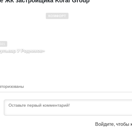
е ЖК застройщика Koral Group
КОМФОРТ
 эксплуатацию
2018–2021
Комфорт
021
ульвар У Родников»
ублика Карелия, г. Петрозаводск, ул
ова, д. 21
вторизованы
Войдите, чтобы 