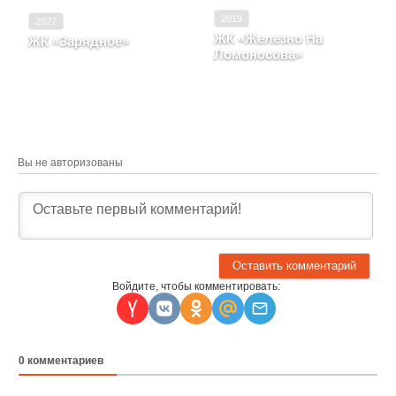
2019
2027
ЖК «Железно На
ЖК «Зарядное»
Ломоносова»
Кировская область, Город
Киров, Улица 4-й
Кировская область, г.
Пятилетки, д. 107
Киров, литера а
Вы не авторизованы
Войдите, чтобы комментировать:
0
комментариев