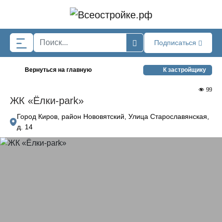
Skip to main content
Подписаться
Вернуться на главную
К застройщику
99
ЖК «Ёлки-park»
Город Киров, район Нововятский, Улица Старославянская,
д. 14