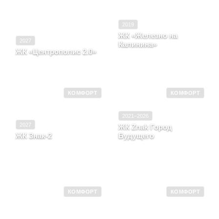
2019
ЖК «Железно на
2027
Калинина»
ЖК «Центрополис 2.0»
Кировская область, г.
Ульяновская область,
Киров, район Ленинский,
Город Ульяновск
Калинина, д. 9
КОМФОРТ
КОМФОРТ
2021–2026
2027
ЖК Znak Город
ЖК Знак-2
Будущего
Удмуртская Республика,
Удмуртская Республика,
г. Ижевск, Улица
г. Ижевск, ул
Архитектора Сергея
Архитектора Сергея
Макарова
Макарова, д. 6/3
КОМФОРТ
КОМФОРТ