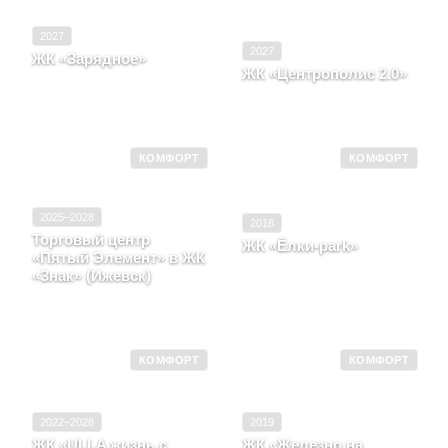
2027
2027
ЖК «Зарядное»
ЖК «Центрополис 2.0»
Кировская область, Город
Киров, Улица 4-й
Ульяновская область,
Пятилетки, д. 107
Город Ульяновск
КОМФОРТ
КОМФОРТ
2025–2028
2018
Торговый центр
ЖК «Ёлки-park»
«Пятый Элемент» в ЖК
Кировская область, Город
«Знак» (Ижевск)
Киров, район
Удмуртская Республика,
Нововятский, Улица
г. Ижевск
Старославянская, д. 14
КОМФОРТ
КОМФОРТ
2022–2028
2019
ЖК «ULLA жизнь с
ЖК «Железно на