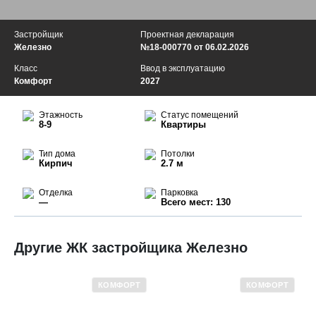
Застройщик
Проектная декларация
Железно
№18-000770 от 06.02.2026
Класс
Ввод в эксплуатацию
Комфорт
2027
Этажность
Статус помещений
8-9
Квартиры
Тип дома
Потолки
Кирпич
2.7 м
Отделка
Парковка
—
Всего мест: 130
Другие ЖК застройщика Железно
КОМФОРТ
КОМФОРТ