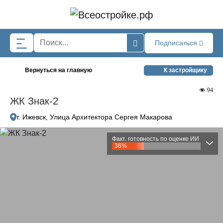
Skip to main content
Подписаться
Вернуться на главную
К застройщику
94
ЖК Знак-2
г. Ижевск, Улица Архитектора Сергея Макарова
Факт. готовность по оценке ИИ
36%