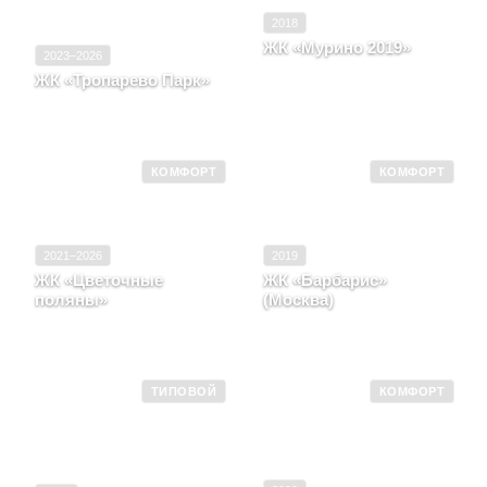
2018
ЖК «Мурино 2019»
2023–2026
Ленинградская область,
ЖК «Тропарево Парк»
п. Бугры, Бульвар
Москва, д. Дудкино,
Воронцовский, д. 5,
корпус 1.2
корпус 4
КОМФОРТ
КОМФОРТ
2021–2026
2019
ЖК «Цветочные
ЖК «Барбарис»
поляны»
(Москва)
Москва, район Поселение
Москва, улица
Филимонковское
Бибиревская, вл. 4
ТИПОВОЙ
КОМФОРТ