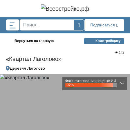
Skip to main content
Подписаться
Вернуться на главную
К застройщику
143
«Квартал Лаголово»
Деревня Лаголово
Факт. готовность по оценке ИИ
92%