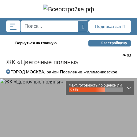
Skip to main content
Подписаться
Вернуться на главную
К застройщику
93
ЖК «Цветочные поляны»
ГОРОД МОСКВА, район Поселение Филимонковское
Факт. готовность по оценке ИИ
67%