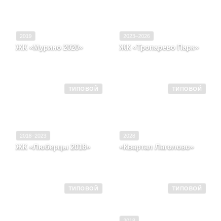
2019
2023–2026
ЖК «Мурино 2020»
ЖК «Тропарево Парк»
Ленинградская область,
Москва, д. Дудкино,
п. Бугры
корпус 1.2
ТИПОВОЙ
ТИПОВОЙ
2018–2023
2028
ЖК «Люберцы 2018»
«Квартал Лаголово»
Московская область, г.
Ленинградская область,
Люберцы, д. 45
Деревня Лаголово
ТИПОВОЙ
ТИПОВОЙ
2018