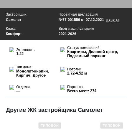
Застройщик
Проектная декларация
Самолет
№77-001556 от 07.12.2021
и еще 13
Класс
Ввод в эксплуатацию
Комфорт
2021-2026
Статус помещений
Этажность
Квартиры, Деловой центр,
1-22
Подземный паркинг
Тип дома
Потолки
Монолит-кирпич,
2.72-4.52 м
Кирпич, Другое
Отделка
Парковка
—
Всего мест: 234
Другие ЖК застройщика Самолет
ТИПОВОЙ
ТИПОВОЙ