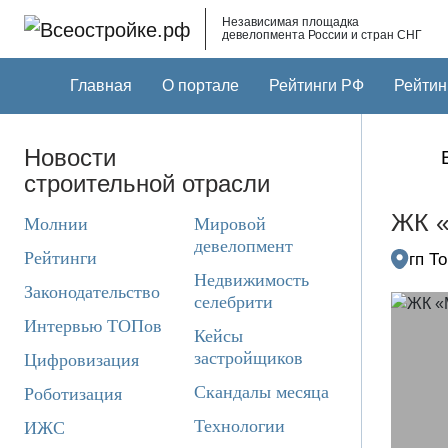
Skip to main content
Независимая площадка
девелопмента России и стран СНГ
Главная
О портале
Рейтинги РФ
Рейтин
Новости
строительной отрасли
ЖК 
Молнии
Мировой
девелопмент
Рейтинги
гп Т
Недвижимость
Законодательство
селебрити
Интервью ТОПов
Кейсы
застройщиков
Цифровизация
Скандалы месяца
Роботизация
Технологии
ИЖС