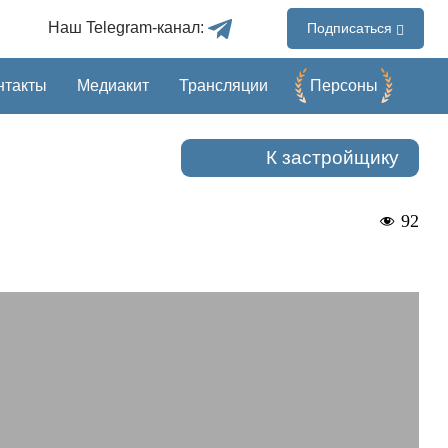
Наш Telegram-канал:
Подписаться
нтакты
Медиакит
Трансляции
Перcоны
К застройщику
92