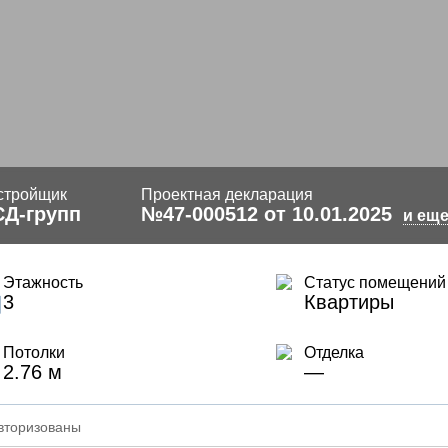
стройщик
Проектная декларация
СД-групп
№47-000512 от 10.01.2025
и еще
Этажность
Статус помещений
3
Квартиры
Потолки
Отделка
2.76 м
—
вторизованы