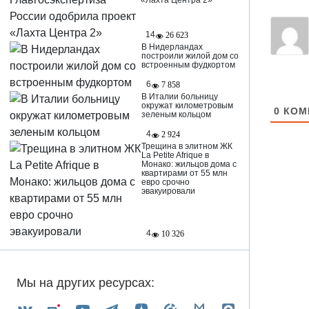
«Лахта Центра 2»
14
26 623
В Нидерландах
построили жилой дом со
встроенным фудкортом
6
7 858
В Италии больницу
окружат километровым
0
КОМ
зеленым кольцом
4
2 924
Трещина в элитном ЖК
La Petite Afrique в
Монако: жильцов дома с
квартирами от 55 млн
евро срочно
эвакуировали
4
10 326
Мы на других ресурсах: