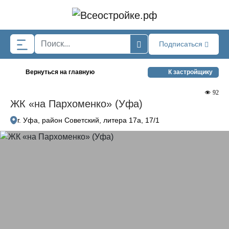
Skip to main content
Подписаться
Вернуться на главную
К застройщику
92
ЖК «на Пархоменко» (Уфа)
г. Уфа, район Советский, литера 17а, 17/1