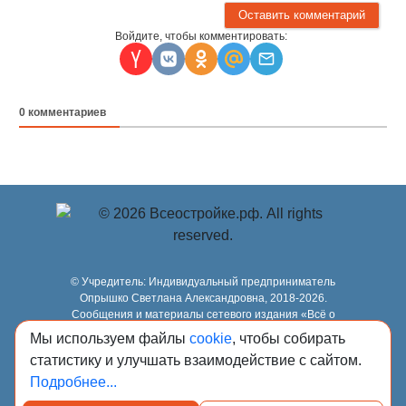
Войдите, чтобы комментировать:
0
комментариев
© Учредитель: Индивидуальный предприниматель
Опрышко Светлана Александровна, 2018-2026.
Сообщения и материалы сетевого издания «Всё о
стройке» (зарегистрировано Федеральной службой по
Мы используем файлы
cookie
, чтобы собирать
надзору в сфере связи, информационных технологий и
статистику и улучшать взаимодействие с сайтом.
массовых коммуникаций (Роскомнадзор) 13.03.2023 за
регистрационным номером Эл № ФС77-84949)
Подробнее...
сопровождаются пометкой «Всё о стройке».