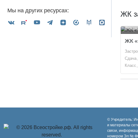
Мы на других ресурсах:
ЖК з
Респ
ЖК «
Застр
Сдача
Класс
© Учредитель: И
и материалы сет
связи, информац
номером Эл № ФС