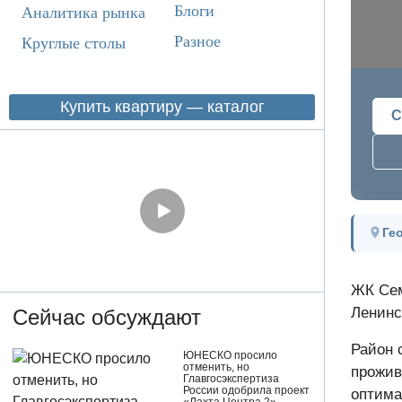
Блоги
Аналитика рынка
Разное
Круглые столы
Купить квартиру — каталог
С
Ге
ЖК Сем
Ленинс
Сейчас обсуждают
Район 
ЮНЕСКО просило
отменить, но
прожив
Главгосэкспертиза
России одобрила проект
оптима