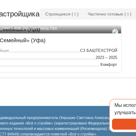
астройщика
Строящиеся (
)
Частично готовые (
)
0
0
ублика Башкортостан, Город Уфа
Семейный» (Уфа)
ойщик
СЗ БАШТЕХСТРОЙ
2023 – 2025
Комфорт
Мы испо
улучшать
ндивидуальный предприниматель Опрышко Светлана Александровна, 2018-2
евого издания «Всё о стройке» (зарегистрировано Федеральной службой по н
ионных технологий и массовых коммуникаций (Роскомнадзор) 13.03.2023 за 
77-84949) сопровождаются пометкой «Всё о стройке».