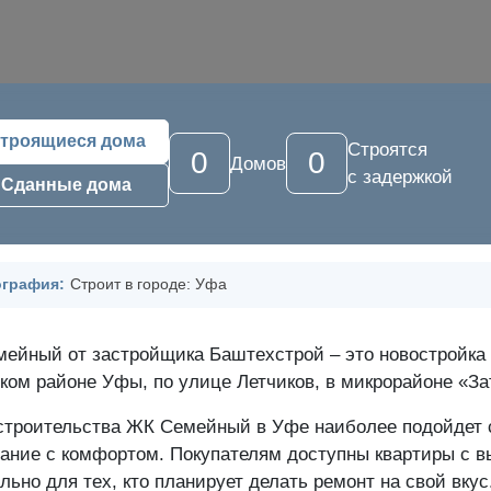
троящиеся дома
Строятся
0
0
Домов
с задержкой
Сданные дома
ография:
Строит в городе: Уфа
ейный от застройщика Баштехстрой – это новостройка 
ком районе Уфы, по улице Летчиков, в микрорайоне «За
строительства ЖК Семейный в Уфе наиболее подойдет
ание с комфортом. Покупателям доступны квартиры с выс
льно для тех, кто планирует делать ремонт на свой вкус