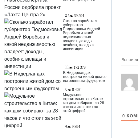
«Лахта Центра 2»
27
39 594
Сколько заработал
губернатор
Подмосковья Андрей
Воробьев и какой
недвижимостью
владеет: доходы,
особняк, вклады и
инвестиции
Вы не а
11
172 373
В Нидерландах
построили жилой дом со
встроенным фудкортом
6
8 467
Модульное
строительство в Китае:
как дом собирают за 28
часов и что стоит за
этой цифрой
0
КОМ
4
9 894