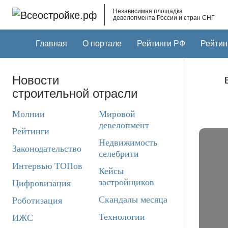
Skip to main content
Независимая площадка
девелопмента России и стран СНГ
Главная
О портале
Рейтинги РФ
Рейтин
Новости
строительной отрасли
Молнии
Мировой
девелопмент
Рейтинги
Недвижимость
Законодательство
селебрити
Интервью ТОПов
Кейсы
застройщиков
Цифровизация
Скандалы месяца
Роботизация
Технологии
ИЖС