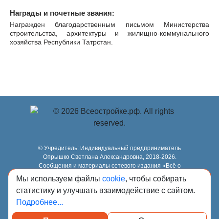
Награды и почетные звания:
Награжден благодарственным письмом Министерства
строительства, архитектуры и жилищно-коммунального
хозяйства Республики Татрстан.
© Учредитель: Индивидуальный предприниматель
Опрышко Светлана Александровна, 2018-2026.
Сообщения и материалы сетевого издания «Всё о
стройке» (зарегистрировано Федеральной службой по
Мы используем файлы
cookie
, чтобы собирать
надзору в сфере связи, информационных технологий и
статистику и улучшать взаимодействие с сайтом.
массовых коммуникаций (Роскомнадзор) 13.03.2023 за
регистрационным номером Эл № ФС77-84949)
Подробнее...
сопровождаются пометкой «Всё о стройке».
18+, info@всеостройке.рф