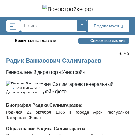
Skip to main content
Подписаться
Вернуться на главную
Список первых лиц
365
Радик Ваккасович Салимгараев
Генеральный директор «Унистрой»
МИ II кв — 28,3
Биография Радика Салимгараева:
Родился 22 октября 1985 в городе Арск Республики
Татарстан. Женат.
Образование Радика Салимгараева: