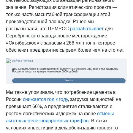
системообразующих организаций регионального
значения. Регистрация климатического проекта —
только часть масштабной трансформации этой
производственной площадки. Ранее мы
рассказывали, что ЦЕМРОС
разрабатывает
для
Серебрянского завода новое месторождение
«Октябрьское» с запасами 266 млн тонн, которое
обеспечит предприятие сырьем более чем на сто лет.
сейчас читают
Дом Севастьянова в Екатеринбурге: эклектичный особняк XIX века стал символом
России и попал на купюру номиналом 5000 рублей
Читать
Мы также упоминали, что потребление цемента в
России
снижается год к году
, загрузка мощностей не
превышает 60%, а предприятия сталкиваются с
ростом логистических издержек на фоне
отмены
льготных железнодорожных тарифов
. В таких
условиях инвестиции в декарбонизацию говорят о