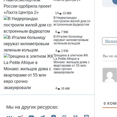
«Лахта Центра 2»
14
33 089
В Нидерландах
построили жилой дом со
встроенным фудкортом
6
7 996
В Италии больницу
окружат километровым
Молни
зеленым кольцом
4
2 936
Трещина в элитном ЖК
Вы не а
La Petite Afrique в
Монако: жильцов дома с
квартирами от 55 млн
евро срочно
эвакуировали
4
10 446
0
КОМ
Мы на других ресурсах: