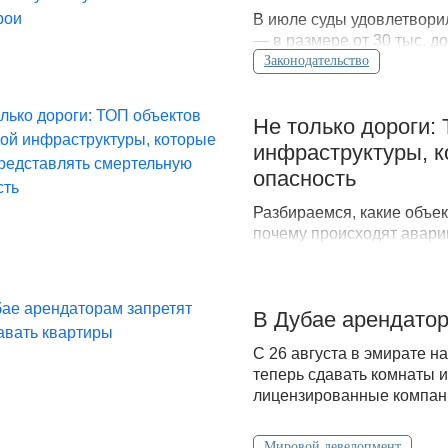
В июле суды удовлетвори
— в размере от 30 тыс. д
судебного решения.
Законодательство
Не только дороги:
инфраструктуры, к
опасность
Разбираемся, какие объек
почему происходят аварии
В Дубае арендатор
С 26 августа в эмирате н
теперь сдавать комнаты и
лицензированные компани
Мировой девелопмент