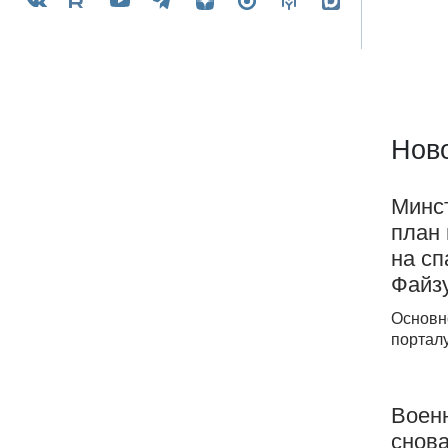
Ново
Минс
план 
на с
Файз
Основн
порталу
Воен
снова