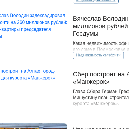
Вячеслав Володин 
миллионов рублей:
Госдумы
Какая недвижимость офиц
его доме в Подмосковье 
открытых данных.
Недвижимость селебрити
Сбер построит на 
«Манжерок»
Глава Сбера Герман Гре
Мишустину план строител
курорта «Манжерок».