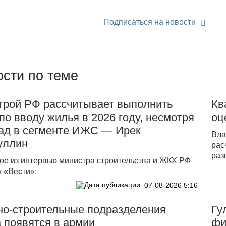
Подписаться на новости
сти по теме
трой РФ рассчитывает выполнить
Кв
по вводу жилья в 2026 году, несмотря
оц
пад в сегменте ИЖС — Ирек
Вла
уллин
рас
раз
ое из интервью министра строительства и ЖКХ РФ
 «Вести»:
07-08-2026 5:16
но-строительные подразделения
Гу
 появятся в армии
фи