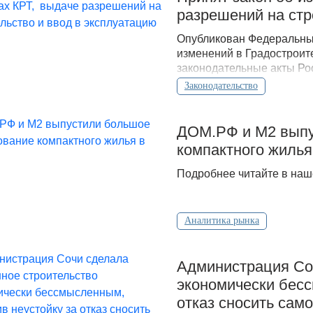
разрешений на стр
Опубликован Федеральный
изменений в Градостроит
законодательные акты Ро
Законодательство
ДOМ.PФ и М2 выпу
компактного жилья
Подробнее читайте в наш
Аналитика рынка
Администрация Соч
экономически бесс
отказ сносить сам