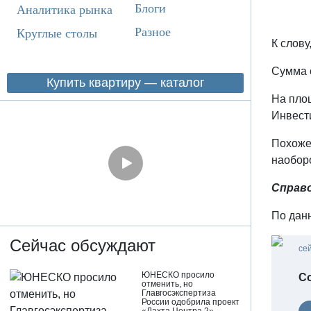
Блоги
Аналитика рынка
Разное
Круглые столы
К слову
Сумма 
Купить квартиру — каталог
На пло
Инвести
Похоже,
наобор
Справо
По дан
Сейчас обсуждают
се
ЮНЕСКО просило
С
отменить, но
Главгосэкспертиза
России одобрила проект