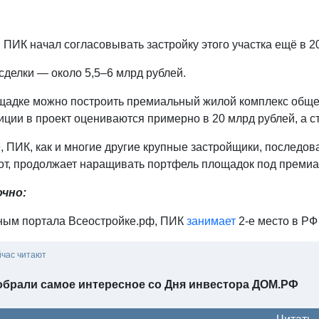
, ПИК начал согласовывать застройку этого участка ещё в 20
сделки — около 5,5–6 млрд рублей.
щадке можно построить премиальный жилой комплекс общей 
ции в проект оцениваются примерно в 20 млрд рублей, а ст
 ПИК, как и многие другие крупные застройщики, последова
от, продолжает наращивать портфель площадок под премиа
чно:
ным портала Всeостройке.pф, ПИК
занимает
2-е место в РФ
йчас читают
обрали самое интересное со Дня инвестора ДOМ.PФ