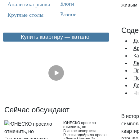
Блоги
Аналитика рынка
живым 
Разное
Круглые столы
Соде
Купить квартиру — каталог
До
Ар
Ка
Ле
Пр
По
До
Чт
Сейчас обсуждают
В истор
ЮНЕСКО просило
символа
отменить, но
квартир
Главгосэкспертиза
России одобрила проект
взрывов