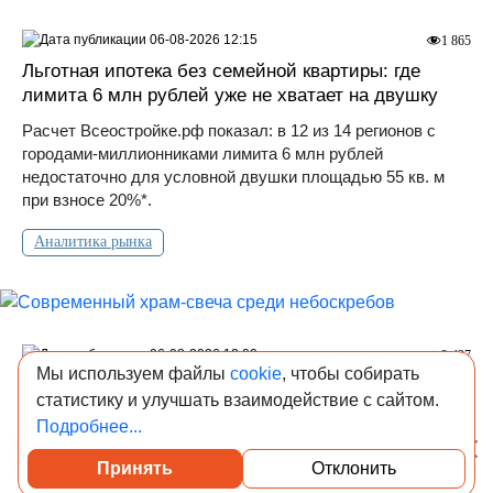
06-08-2026 12:15
1 865
Льготная ипотека без семейной квартиры: где
лимита 6 млн рублей уже не хватает на двушку
Расчет Всеостройке.рф показал: в 12 из 14 регионов с
городами-миллионниками лимита 6 млн рублей
недостаточно для условной двушки площадью 55 кв. м
при взносе 20%*.
Аналитика рынка
06-08-2026 12:00
2 437
Мы используем файлы
cookie
, чтобы собирать
Современный храм-свеча среди небоскребов
статистику и улучшать взаимодействие с сайтом.
Архитекторы из бюро Ziarch показали концепцию храма
Подробнее...
Иоанна Лествичника для Москвы, который можно вписать
прямо между высотками.
Принять
Отклонить
Посмотреть каталог проверенных квартир