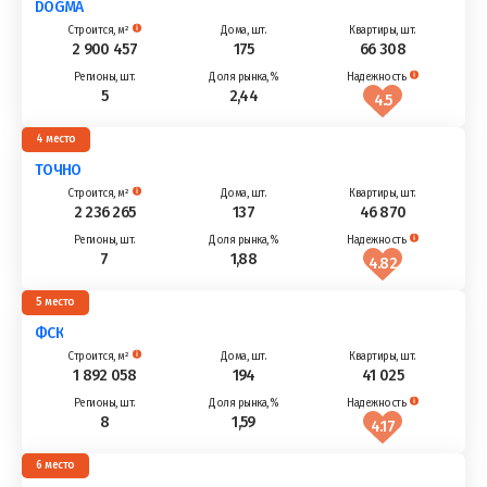
DOGMA
2 900 457
175
66 308
5
2,44
4.5
4
ТОЧНО
2 236 265
137
46 870
7
1,88
4.82
5
ФСК
1 892 058
194
41 025
8
1,59
4.17
6