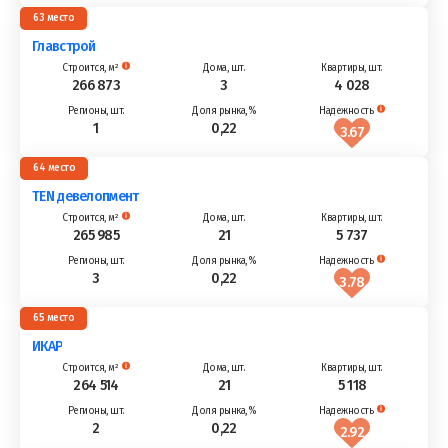
63
Главстрой
266 873
3
4 028
1
0,22
3.67
64
TEN девелопмент
265 985
21
5 737
3
0,22
3.78
65
ИКАР
264 514
21
5 118
2
0,22
2.92