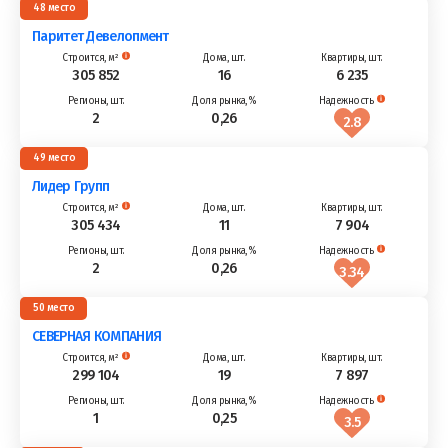
48
Паритет Девелопмент
305 852
16
6 235
2
0,26
2.8
49
Лидер Групп
305 434
11
7 904
2
0,26
3.34
50
СЕВЕРНАЯ КОМПАНИЯ
299 104
19
7 897
1
0,25
3.5