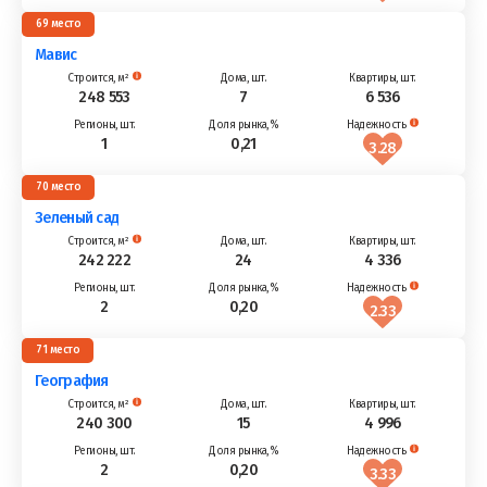
69
Мавис
248 553
7
6 536
1
0,21
3.28
70
Зеленый сад
242 222
24
4 336
2
0,20
2.33
71
География
240 300
15
4 996
2
0,20
3.33