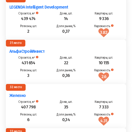
LEGENDA Intelligent Development
439 474
14
9 336
2
0,37
3.82
31
АльфаСтройИнвест
431 654
22
10 155
3
0,36
2.6
32
Железно
407 798
35
7 333
6
0,34
4.31
33