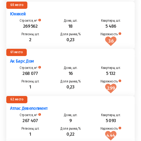
60
Юникей
269 562
18
5 486
2
0,23
3.6
61
Ак Барс Дом
268 077
16
5 132
1
0,23
2.99
62
Атлас Девелопмент
267 407
9
5 093
1
0,22
4.44