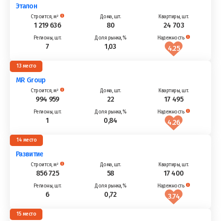
Эталон
1 219 636
80
24 703
7
1,03
4.25
13
MR Group
994 959
22
17 495
1
0,84
4.26
14
Развитие
856 725
58
17 400
6
0,72
3.74
15