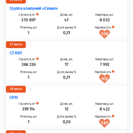
Группа компаний «Семья»
370 897
47
8 033
1
0,31
3.96
37
СЗ КАП
366 226
17
7 992
1
0,31
н/д
38
СК10
359 114
12
8 422
1
0,30
3.87