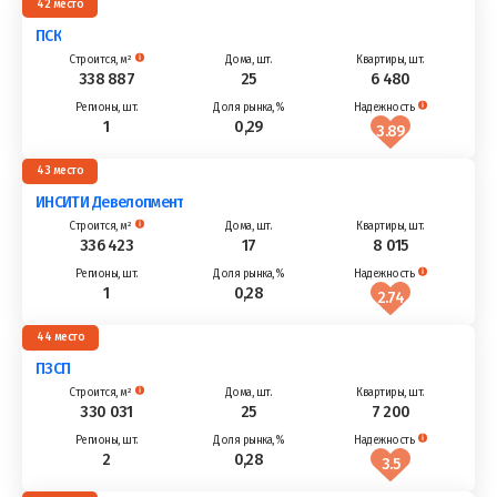
42
ПСК
338 887
25
6 480
1
0,29
3.89
43
ИНСИТИ Девелопмент
336 423
17
8 015
1
0,28
2.74
44
ПЗСП
330 031
25
7 200
2
0,28
3.5