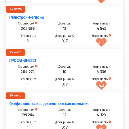
84
Главстрой-Регионы
205 939
13
4 545
3
0,17
2.13
85
ПРОФИ-ИНВЕСТ
204 274
10
4 336
1
0,17
4.2
86
Симферопольская девелоперская компания
199 264
12
4 123
1
0,17
н/д