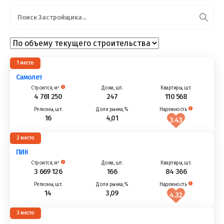
1
Самолет
4 761 250
247
110 568
16
4,01
3.43
2
ПИК
3 669 126
166
84 366
14
3,09
4.32
3