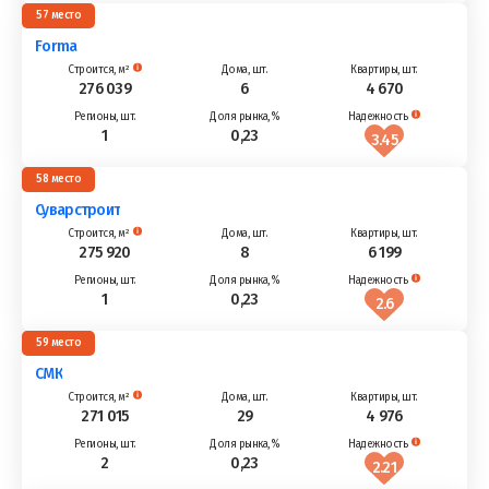
57
Forma
276 039
6
4 670
1
0,23
3.45
58
Суварстроит
275 920
8
6 199
1
0,23
2.6
59
СМК
271 015
29
4 976
2
0,23
2.21