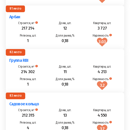
81
Арбан
217 214
12
3 727
1
0,18
3.03
82
Группа RBI
214 302
11
4 213
1
0,18
3.2
83
Садовое кольцо
212 315
13
4 550
4
0,18
3.7