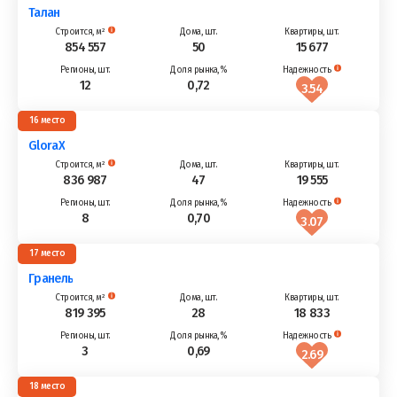
Талан
854 557
50
15 677
12
0,72
3.54
16
GloraX
836 987
47
19 555
8
0,70
3.07
17
Гранель
819 395
28
18 833
3
0,69
2.69
18