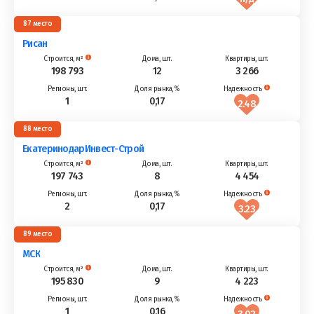
87
Рисан
198 793
12
3 266
1
0,17
2.48
88
ЕкатеринодарИнвест-Строй
197 743
8
4 454
2
0,17
3.23
89
МСК
195 830
9
4 223
1
0,16