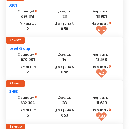
А101
692 341
23
13 901
2
0,58
4.14
22
Level Group
670 081
14
13 578
2
0,56
4.2
23
ЭНКО
632 304
28
11 629
6
0,53
3.83
24