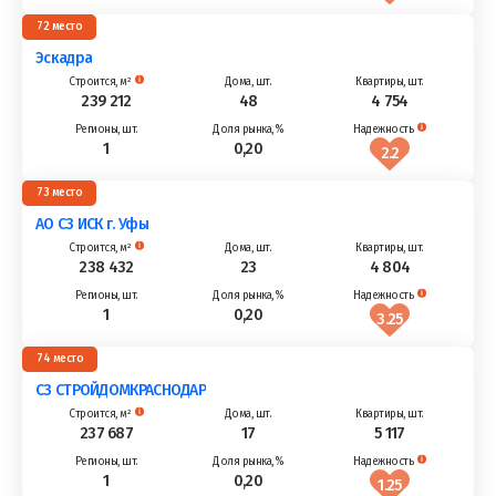
72
Эскадра
239 212
48
4 754
1
0,20
2.2
73
АО СЗ ИСК г. Уфы
238 432
23
4 804
1
0,20
3.25
74
СЗ СТРОЙДОМКРАСНОДАР
237 687
17
5 117
1
0,20
1.25