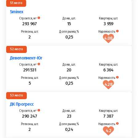
51
Sminex
293 967
15
3 959
2
0,25
4.08
52
Девелопмент-Юг
291 531
20
6 364
5
0,25
4.28
53
ДК Прогресс
290 247
23
7 387
2
0,24
4.2