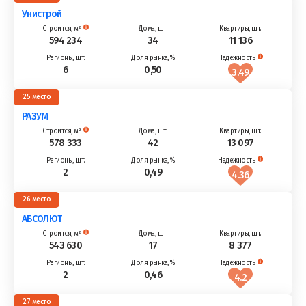
Унистрой
594 234
34
11 136
6
0,50
3.49
25
РАЗУМ
578 333
42
13 097
2
0,49
4.36
26
АБСОЛЮТ
543 630
17
8 377
2
0,46
4.2
27