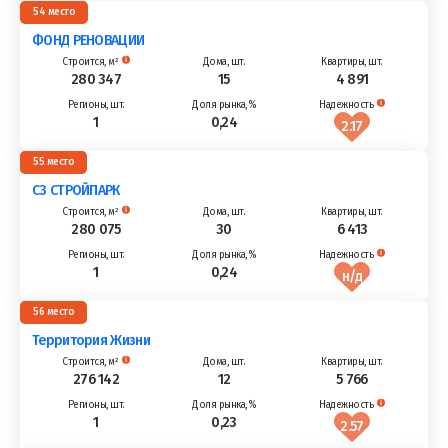
54
ФОНД РЕНОВАЦИИ
280 347
15
4 891
1
0,24
2.17
55
СЗ СТРОЙПАРК
280 075
30
6 413
1
0,24
н/д
56
Территория Жизни
276 142
12
5 766
1
0,23
2.57