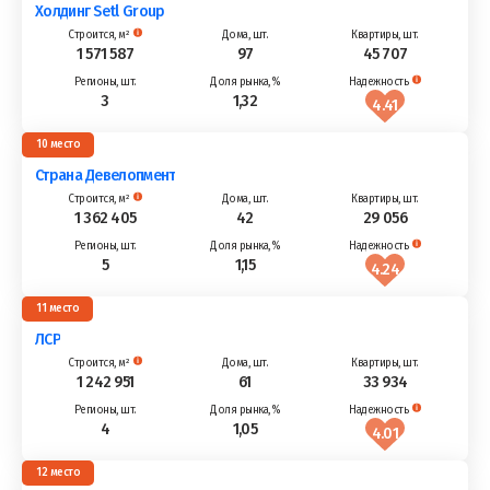
Холдинг Setl Group
1 571 587
97
45 707
3
1,32
4.41
10
Страна Девелопмент
1 362 405
42
29 056
5
1,15
4.24
11
ЛСР
1 242 951
61
33 934
4
1,05
4.01
12