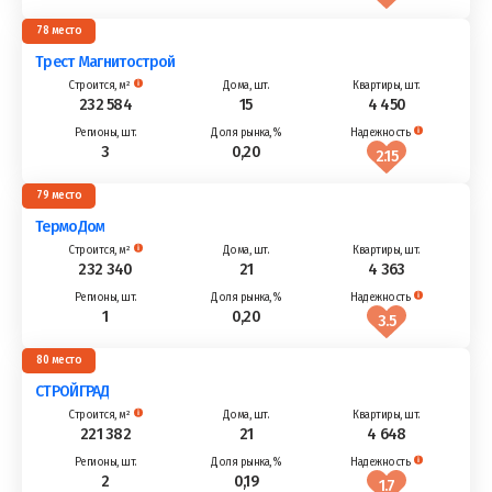
78
Трест Магнитострой
232 584
15
4 450
3
0,20
2.15
79
ТермоДом
232 340
21
4 363
1
0,20
3.5
80
СТРОЙГРАД
221 382
21
4 648
2
0,19
1.7