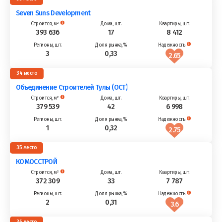
Seven Suns Development
393 636
17
8 412
3
0,33
2.65
34
Объединение Строителей Тулы (ОСТ)
379 539
42
6 998
1
0,32
2.75
35
КОМОССТРОЙ
372 309
33
7 787
2
0,31
3.6
36