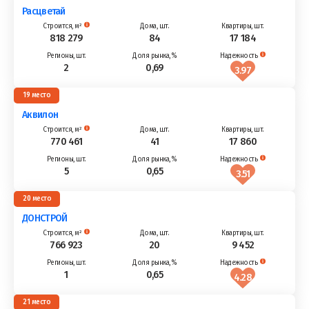
Расцветай
818 279
84
17 184
2
0,69
3.97
19
Аквилон
770 461
41
17 860
5
0,65
3.51
20
ДОНСТРОЙ
766 923
20
9 452
1
0,65
4.28
21