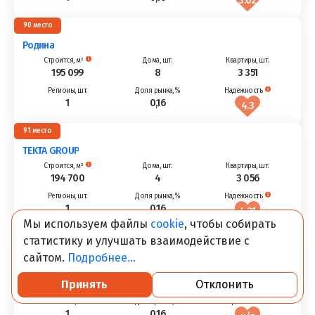
3.02
90
Родина
195 099
8
3 351
1
0,16
4.3
91
TEKTA GROUP
194 700
4
3 056
1
0,16
4.21
Мы используем файлы
cookie
, чтобы собирать
92
статистику и улучшать взаимодействие с
ДОМ
сайтом.
Подробнее...
193 488
13
3 934
Принять
Отклонить
1
0,16