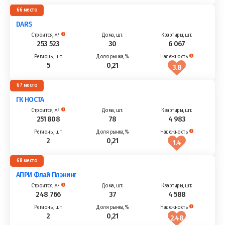
66
DARS
253 523
30
6 067
5
0,21
3.8
67
ГК НОСТА
251 808
78
4 983
2
0,21
1.4
68
АПРИ Флай Плэнинг
248 766
37
4 588
2
0,21
2.48