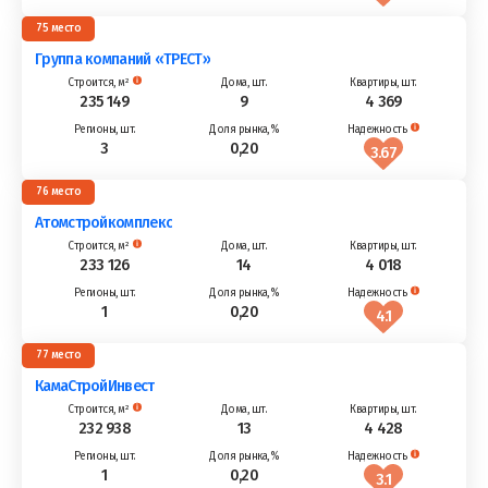
75
Группа компаний «ТРЕСТ»
235 149
9
4 369
3
0,20
3.67
76
Атомстройкомплекс
233 126
14
4 018
1
0,20
4.1
77
КамаСтройИнвест
232 938
13
4 428
1
0,20
3.1