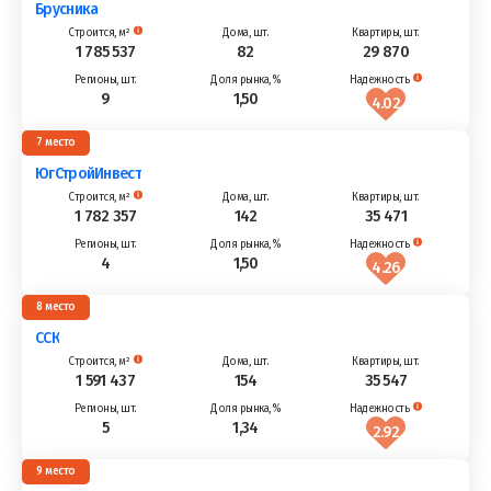
Брусника
1 785 537
82
29 870
9
1,50
4.02
7
ЮгСтройИнвест
1 782 357
142
35 471
4
1,50
4.26
8
ССК
1 591 437
154
35 547
5
1,34
2.92
9