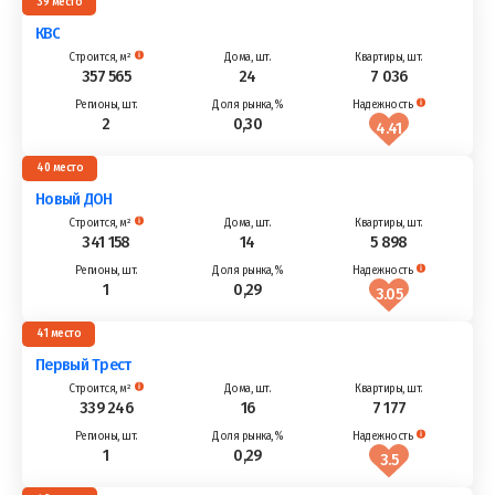
39
КВС
357 565
24
7 036
2
0,30
4.41
40
Новый ДОН
341 158
14
5 898
1
0,29
3.05
41
Первый Трест
339 246
16
7 177
1
0,29
3.5