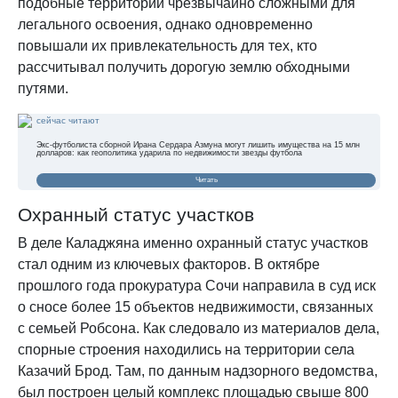
подобные территории чрезвычайно сложными для
легального освоения, однако одновременно
повышали их привлекательность для тех, кто
рассчитывал получить дорогую землю обходными
путями.
сейчас читают
Экс-футболиста сборной Ирана Сердара Азмуна могут лишить имущества на 15 млн
долларов: как геополитика ударила по недвижимости звезды футбола
Читать
Охранный статус участков
В деле Каладжяна именно охранный статус участков
стал одним из ключевых факторов. В октябре
прошлого года прокуратура Сочи направила в суд иск
о сносе более 15 объектов недвижимости, связанных
с семьей Робсона. Как следовало из материалов дела,
спорные строения находились на территории села
Казачий Брод. Там, по данным надзорного ведомства,
был построен целый комплекс площадью свыше 800