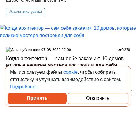
Аналитика рынка
07-08-2026 12:00
5 370
Когда архитектор — сам себе заказчик: 10 домов,
которые великие мастера построили для себя
Мы используем файлы
cookie
, чтобы собирать
Редакция Всеостройке.рф рассказывает, какими
статистику и улучшать взаимодействие с сайтом.
становятся дома, когда творца не ограничивают ни
Подробнее...
заказчик, ни бюджет, ни рамки пространства.
Принять
Отклонить
Посмотреть каталог проверенных квартир
Мировой девелопмент
Недвижимость селебрити