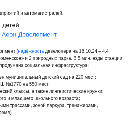
приятий и автомагистралей.
 детей
а
Аеон Девелопмент
опмент
(
надёжность
девелопера на 18.10.24 – 4,4
менское» и 2 природных парка. В 5 мин. езды станции
 продумана социальная инфраструктура:
н муниципальный детский сад на 220 мест;
ОШ №1770 на 550 мест
ский классы, а также лингвистические кружки;
ого и младшего школьного возраста;
ми трассами, зоной паркура, тренажерами,
ремя).