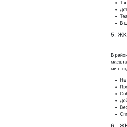
Тв
Дет
Теа
В ш
5. ЖК
В райо
масшта
мин. хо
На 
Про
Соб
Дой
Ве
Сп
6. Ж