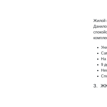
Жилой 
Данило
спокой
компле
Ун
Сам
На 
9 д
Нес
Сп
3. Ж