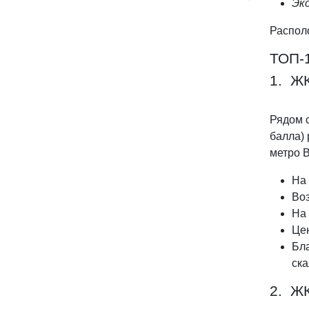
Эк
Распол
ТОП-1
1. ЖК
Рядом 
балла) 
метро 
На 
Во
На 
Цен
Бл
ска
2. Ж