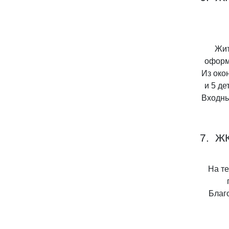
Жит
оформ
Из око
и 5 де
Входны
7. Ж
На т
Благ