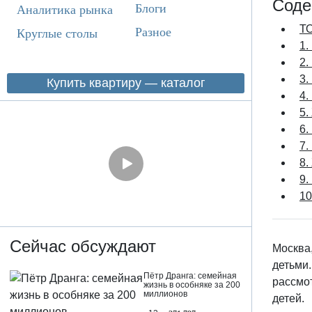
Соде
Блоги
Аналитика рынка
ТО
Разное
Круглые столы
1.
2.
3.
Купить квартиру — каталог
4.
5.
6.
7.
8.
9.
10
Сейчас обсуждают
Москва
детьми.
Пётр Дранга: семейная
рассмо
жизнь в особняке за 200
миллионов
детей.