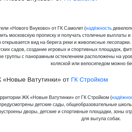
ели «Нового Внуково» от ГК Самолет
(
надёжность
девелопе
ить московскую прописку и получать столичные выплаты и л
н открывается вид на берега реки и живописные лесопарки.
тских садов, создание игровых и спортивных площадок, фит
е группы с панорамным остеклением расположены на уровн
коляской или велосипедом можно бе
К «Новые Ватутинки» от
ГК Стройком
ерритории
ЖК «Новые Ватутинки» от ГК Стройком
(
надёжно
предусмотрены детские сады, общеобразовательные школы
оустроены дворы, детские и спортивные площадки, зоны от
для выгула собак.