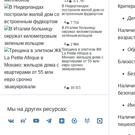
13
371 797
Критери
В Нидерландах
построили жилой дом со
встроенным фудкортом
Де
4
7 714
В Италии больницу
Наличи
окружат километровым
зеленым кольцом
возраст
4
2 904
Об
Трещина в элитном ЖК
La Petite Afrique в
Монако: жильцов дома с
Близос
квартирами от 55 млн
евро срочно
эвакуировали
Бе
Наличи
4
10 315
безопа
Ин
Мы на других ресурсах:
Наличие
пешехо