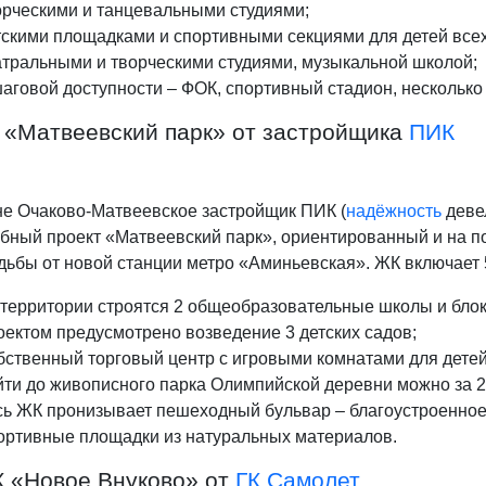
орческими и танцевальными студиями;
скими площадками и спортивными секциями для детей всех
тральными и творческими студиями, музыкальной школой;
аговой доступности – ФОК, спортивный стадион, несколько
 «Матвеевский парк» от застройщика
ПИК
не Очаково-Матвеевское застройщик ПИК (
надёжность
девел
бный проект «Матвеевский парк», ориентированный и на по
дьбы от новой станции метро «Аминьевская». ЖК включает 
территории строятся 2 общеобразовательные школы и блок
ектом предусмотрено возведение 3 детских садов;
ственный торговый центр с игровыми комнатами для детей
ти до живописного парка Олимпийской деревни можно за 20
сь ЖК пронизывает пешеходный бульвар – благоустроенное
ортивные площадки из натуральных материалов.
К «Новое Внуково» от
ГК Самолет