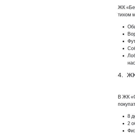
ЖК «Бе
тихом м
Общ
Вор
Фут
Соб
Лоб
нас
4. Ж
В ЖК «
покупат
8 д
2 
Фи