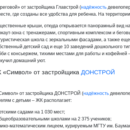
реговой» от застройщика Главстрой (
надёжность
девелопера
есте, где созданы все удобства для ребенка. На территор
ественные крыши, откуда открывается панорамный вид на
каут-зона с тренажерами, спортивным комплексом и бегов
уристическая школа с зеркальными фасадами, а также еще
ственный детский сад и еще 10 заведений дошкольного типа
би с консьержем, тихими местами для работы и кофейней – 
кучил домашний уют.
К «Символ» от застройщика
ДОНСТРОЙ
Символ» от застройщика ДОНСТРОЙ (
надёжность
девелопер
елям с детьми – ЖК располагает:
етскими садами на 1 030 мест;
общеобразовательными школами на 2 375 учеников;
зико-математическим лицеем, курируемым МГТУ им. Баума