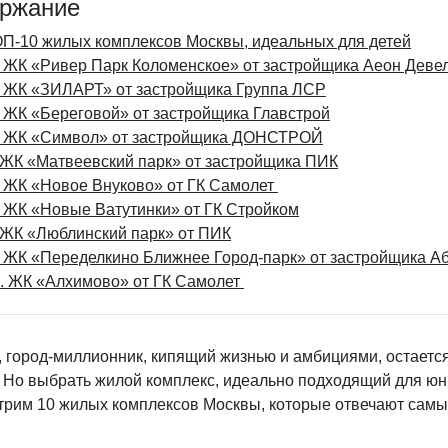
ржание
П-10 жилых комплексов Москвы, идеальных для детей
 ЖК «Ривер Парк Коломенское» от застройщика Аеон Деве
 ЖК «ЗИЛАРТ» от застройщика Группа ЛСР
 ЖК «Береговой» от застройщика Главстрой
 ЖК «Символ» от застройщика ДОНСТРОЙ
 ЖК «Матвеевский парк» от застройщика ПИК
 ЖК «Новое Внуково» от ГК Самолет
 ЖК «Новые Ватутинки» от ГК Стройком
 ЖК «Люблинский парк» от ПИК
 ЖК «Переделкино Ближнее Город-парк» от застройщика 
. ЖК «Алхимово» от ГК Самолет
, город-миллионник, кипящий жизнью и амбициями, остаетс
 Но выбрать жилой комплекс, идеально подходящий для юны
трим 10 жилых комплексов Москвы, которые отвечают самы