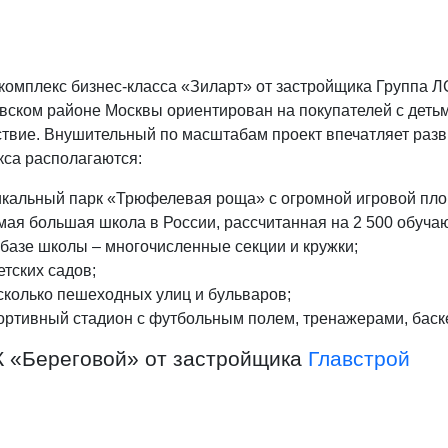
комплекс бизнес-класса «Зиларт» от застройщика Группа Л
вском районе Москвы ориентирован на покупателей с детьм
ствие. Внушительный по масштабам проект впечатляет разв
кса располагаются:
икальный парк «Трюфелевая роща» с огромной игровой пло
ая большая школа в России, рассчитанная на 2 500 обучаю
базе школы – многочисленные секции и кружки;
етских садов;
колько пешеходных улиц и бульваров;
ортивный стадион с футбольным полем, тренажерами, баск
К «Береговой» от застройщика
Главстрой