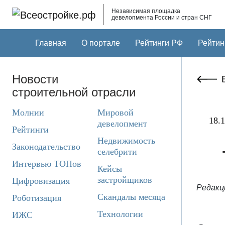
Skip to main content
Независимая площадка
девелопмента России и стран СНГ
Главная
О портале
Рейтинги РФ
Рейтин
Новости
строительной отрасли
Молнии
Мировой
18.1
девелопмент
Рейтинги
Недвижимость
Законодательство
селебрити
Интервью ТОПов
Кейсы
застройщиков
Цифровизация
Редакц
Скандалы месяца
Роботизация
Технологии
ИЖС