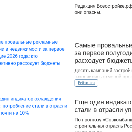
Редакция Всеостройке.рф
они опасны.
Самые провальные
за первое полугод
расходует бюджет
Десять кампаний застройщ
закончились отменой про
кризисом.
Рейтинги
Еще один индикато
стали в отрасли у
По прогнозу «Совкомбанк
строительная отрасль Рос