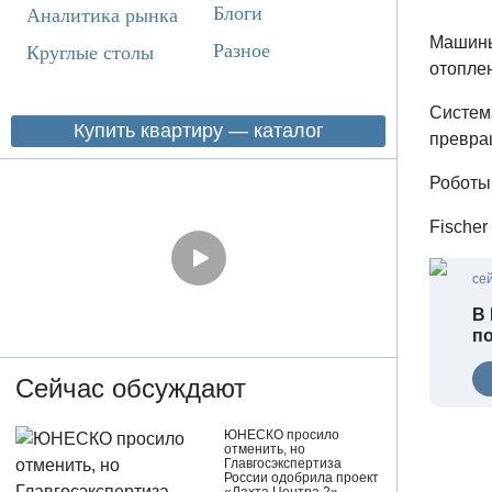
Блоги
Аналитика рынка
Машины
Разное
Круглые столы
отопле
Система
Купить квартиру — каталог
превра
Роботы
Fischer
се
В 
п
Сейчас обсуждают
ЮНЕСКО просило
отменить, но
Главгосэкспертиза
России одобрила проект