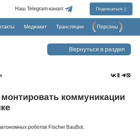
Наш Telegram-канал:
Подписаться
нтакты
Медиакит
Трансляции
Перcоны
Вернуться в раздел
я
 монтировать коммуникации
йке
автономных роботов Fischer BauBot.