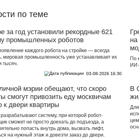
сти по теме
е за год установили рекордные 621
Гр
чу промышленных роботов
на
мо
появление каждого робота на стройке — всегда
ь, мировая промышленность уже устанавливает их
По 
 тысяч.
ИИ-
03-08-2026 16:30
личной мэрии обещают, что скоро
В 
ы смогут привозить еду москвичам
жи
 к двери квартиры
Для
исп
разрабатывают систему, при которой робот-
цем
ик сможет не просто доехать до подъезда, а
осн
ятельно попасть внутрь дома, вызвать лифт,
ся на нужный этаж и довезти заказ до двери.