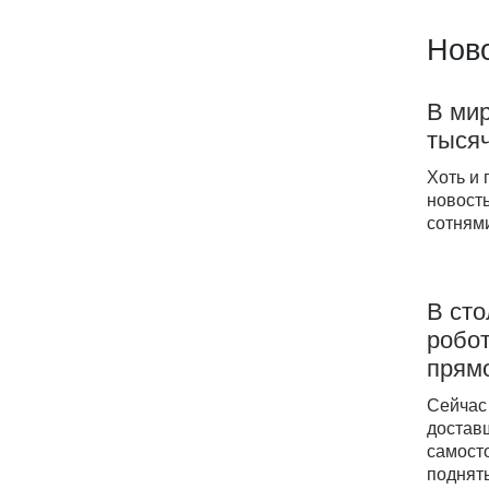
Ново
В мир
тыся
Хоть и 
новост
сотнями
В сто
робот
прямо
Сейчас 
доставщ
самосто
поднять