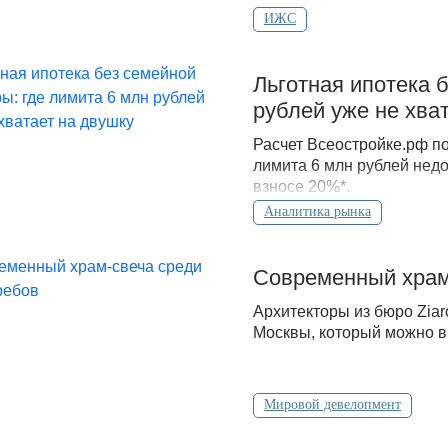
ИЖС
Льготная ипотека 
рублей уже не хва
Расчет Всеостройке.рф по
лимита 6 млн рублей недо
взносе 20%*.
Аналитика рынка
Современный храм
Архитекторы из бюро Zia
Москвы, который можно в
Мировой девелопмент