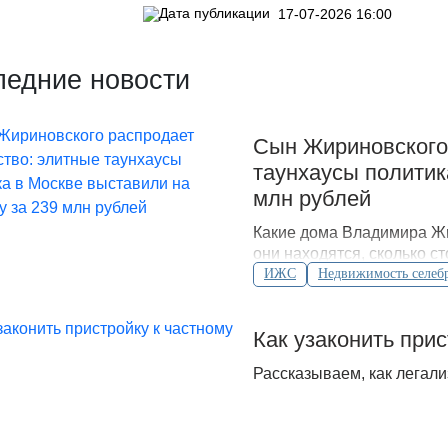
17-07-2026 16:00
ледние новости
Сын Жириновского
таунхаусы политик
млн рублей
Какие дома Владимира Жи
они находятся, сколько с
судебные споры.
ИЖС
Недвижимость селеб
Как узаконить при
Рассказываем, как легали