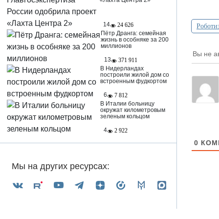
«Лахта Центра 2»
14
24 626
Роботи
Пётр Дранга: семейная
жизнь в особняке за 200
миллионов
Вы не а
13
371 911
В Нидерландах
построили жилой дом со
встроенным фудкортом
6
7 812
В Италии больницу
окружат километровым
зеленым кольцом
4
2 922
0
КОМ
Мы на других ресурсах: