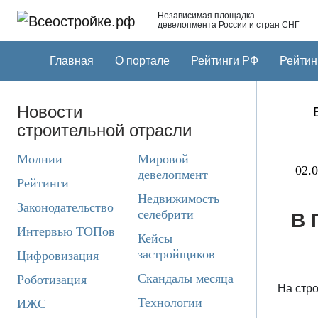
Skip to main content
Независимая площадка
девелопмента России и стран СНГ
Главная
О портале
Рейтинги РФ
Рейтин
Новости
строительной отрасли
Молнии
Мировой
02.0
девелопмент
Рейтинги
Недвижимость
Законодательство
селебрити
В 
Интервью ТОПов
Кейсы
застройщиков
Цифровизация
Скандалы месяца
Роботизация
На стр
Технологии
ИЖС