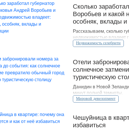
Сколько заработа
Воробьев и какой 
особняк, вклады и
Рассказываем, сколько гу
недвижимостью владеет г
рублей.
Недвижимость селебрити
Отели забронирова
солнечное затмени
туристическую сто
Данидин в Новой Зеландии
минут полной темноты.
Мировой девелопмент
Чешуйница в кварт
избавиться