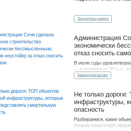
Аналитика рынка
Администрация Соч
экономически бесс
отказ сносить сам
В июле суды удовлетвори
— в размере от 30 тыс. д
судебного решения.
Законодательство
Не только дороги:
инфраструктуры, к
опасность
Разбираемся, какие объек
почему происходят аварии