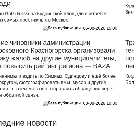
ади
Кул
бил
н Balzi Rossi на Кудринской площади считается
из самых престижных в Москве.
06-08-2026 15:00
ие чиновники администрации
Тр
сковного Красногорска организовали
ге
ику жалоб на другие муниципалитеты,
по
ы повысить рейтинг региона — BAZA
ле
нанимали ездить по Химкам, Одинцову и ещё более
Ког
округам, фотографировать ямы, мусор и другие
Бол
ния, а затем массово отправлять обращения через
ы обратной связи.
03-08-2026 19:30
ледние новости