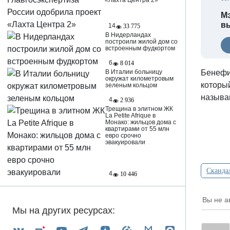
«Лахта Центра 2»
Мэ
вы
14
33 775
В Нидерландах
построили жилой дом со
встроенным фудкортом
6
8 014
Бенефи
В Италии больницу
окружат километровым
который
зеленым кольцом
называ
4
2 936
Трещина в элитном ЖК
La Petite Afrique в
Монако: жильцов дома с
квартирами от 55 млн
евро срочно
эвакуировали
Сканда
4
10 446
Вы не а
Мы на других ресурсах: