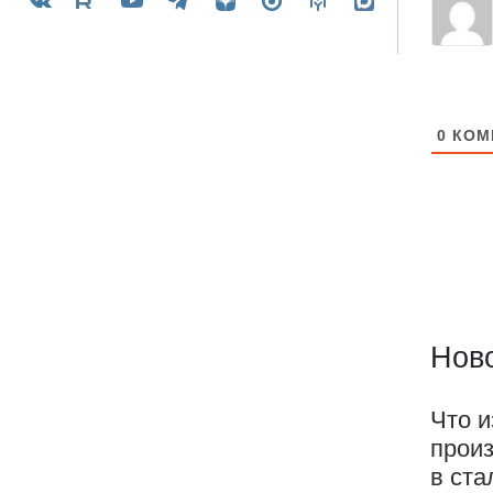
0
КОМ
Ново
Что и
прои
в ста