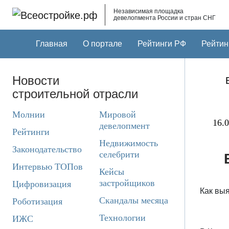
Skip to main content
Независимая площадка
девелопмента России и стран СНГ
Главная
О портале
Рейтинги РФ
Рейтин
Новости
строительной отрасли
Молнии
Мировой
16.0
девелопмент
Рейтинги
Недвижимость
Законодательство
селебрити
Интервью ТОПов
Кейсы
застройщиков
Цифровизация
Как вы
Скандалы месяца
Роботизация
Технологии
ИЖС