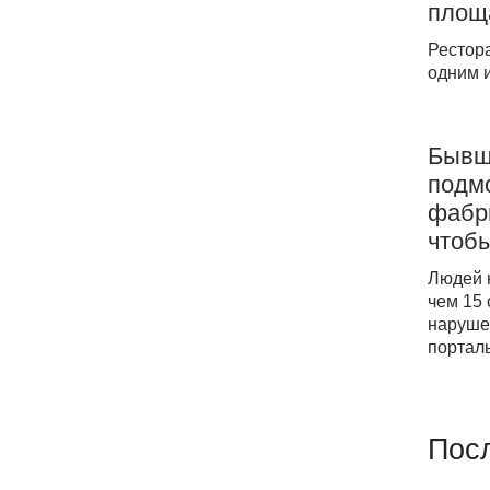
площ
Рестора
одним 
Бывш
подмо
фабр
чтоб
Людей 
чем 15 
наруше
портал
Пос