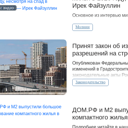
Ирек Файзуллин
 с видео
Основное из интервью ми
Молнии
Принят закон об и
разрешений на стр
Опубликован Федеральный
изменений в Градостроит
законодательные акты Ро
Законодательство
ДOМ.PФ и М2 выпу
компактного жилья
Подробнее читайте в наш