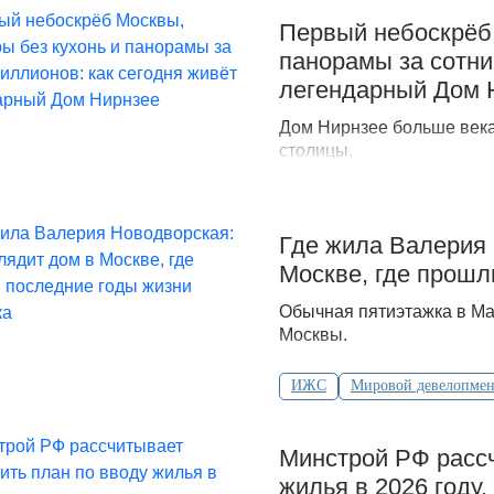
Первый небоскрёб 
панорамы за сотни
легендарный Дом 
Дом Нирнзее больше века
столицы.
Где жила Валерия 
Москве, где прошл
Обычная пятиэтажка в Ма
Москвы.
ИЖС
Мировой девелопмен
Минстрой РФ рассч
жилья в 2026 году