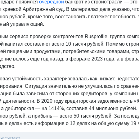
нодаре появился
очередной
банкрот из стройотрасли — это
л краевой Арбитражный суд. В материалах дела указано, ч
нов рублей, кроме того, восстановить платежеспособность
ный управляющий.
ым сервиса проверки контрагентов Rusprofile, группа ком
й капитал составляет всего 10 тысяч рублей. Помимо стро
лей пищевыми продуктами, потребительскими товарами, ст
ние велось еще год назад, в феврале 2023 года, а в февра
одство.
вая устойчивость характеризовалась как низкая: недостат
рования. Ситуация значительно не улучшилась по сравнению
зация была зависима от сторонних кредиторов, у компании
й деятельности. В 2020 году кредиторская задолженность 
 а дебиторская — на 1414%, составив 44 миллиона рублей.
нов рублей, а прибыль — всего 50 тысяч рублей. За после
ные дела» есть информация о 12 делах на общую сумму 19 
йчас читают