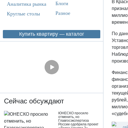
В Крас
Блоги
Аналитика рынка
призна
Разное
Круглые столы
миллио
времен
Купить квартиру — каталог
По данн
Уставно
торгов
Наблюде
произв
Финансо
финанси
органи
текуще
Сейчас обсуждают
рублей,
миллио
«судеб
ЮНЕСКО просило
отменить, но
Главгосэкспертиза
России одобрила проект
се