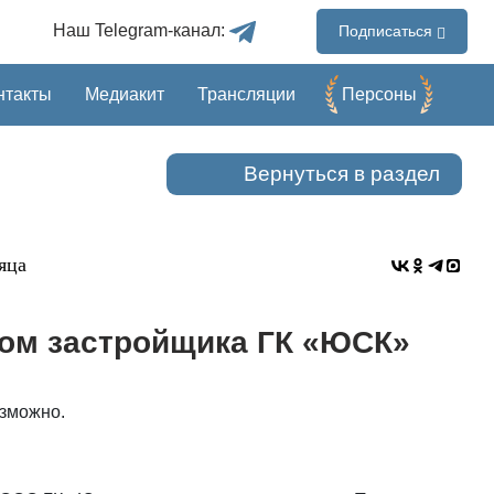
Наш Telegram-канал:
Подписаться
нтакты
Медиакит
Трансляции
Перcоны
Вернуться в раздел
яца
том застройщика ГК «ЮСК»
озможно.