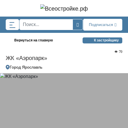
Skip to main content
Подписаться
Вернуться на главную
К застройщику
70
ЖК «Аэропарк»
Город Ярославль