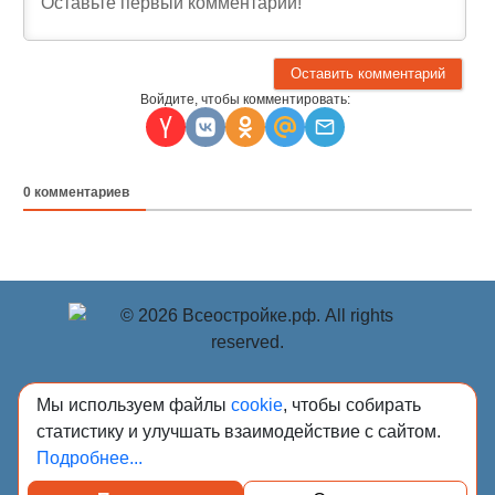
Войдите, чтобы комментировать:
0
комментариев
© Учредитель: Индивидуальный предприниматель
Мы используем файлы
cookie
, чтобы собирать
Опрышко Светлана Александровна, 2018-2026.
статистику и улучшать взаимодействие с сайтом.
Сообщения и материалы сетевого издания «Всё о
Подробнее...
стройке» (зарегистрировано Федеральной службой по
надзору в сфере связи, информационных технологий и