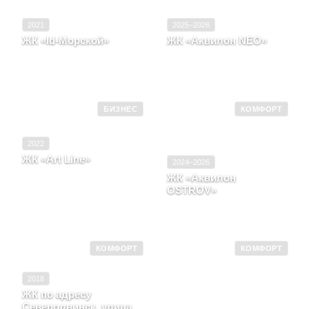
2021
2025–2026
ЖК «Id-Морской»
ЖК «Аквилон NEO»
Архангельская область, г.
Архангельская область,
Северодвинск, проспект
Город Северодвинск,
Морской, д. 67
проспект Победы, д. 43
БИЗНЕС
КОМФОРТ
2022
ЖК «Art Line»
2024–2026
Архангельская область, г.
ЖК «Аквилон
Архангельск,
OSTROV»
пересечение проспекта
Ломоносова и улицы
Архангельская область,
Серафимовича
Город Северодвинск
КОМФОРТ
КОМФОРТ
2018
ЖК по адресу
Северодвинск, улица