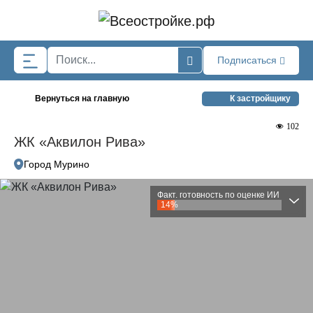
Skip to main content
Подписаться
Вернуться на главную
К застройщику
102
ЖК «Аквилон Рива»
Город Мурино
Факт. готовность по оценке ИИ
14%