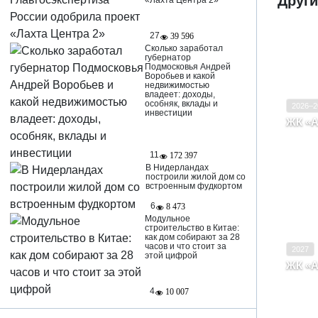
Други
«Лахта Центра 2»
27
39 596
Сколько заработал
губернатор
Ввод в
Подмосковья Андрей
Воробьев и какой
Класс
недвижимостью
владеет: доходы,
особняк, вклады и
2026–2
инвестиции
ЖК «
Арха
Арха
11
172 397
В Нидерландах
построили жилой дом со
встроенным фудкортом
Ввод в
6
8 473
Модульное
Класс
строительство в Китае:
как дом собирают за 28
часов и что стоит за
2027
этой цифрой
ЖК «А
Арха
Арха
4
10 007