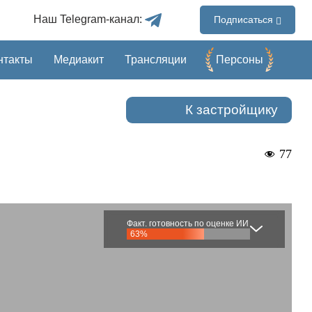
Наш Telegram-канал:
Подписаться
нтакты
Медиакит
Трансляции
Перcоны
К застройщику
77
Факт. готовность по оценке ИИ
63%