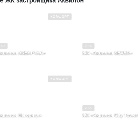
е ЖК застройщика Аквилон
КОМФОРТ
 эксплуатацию
2026–2027
Ввод в эксплуатацию
Комфорт
Класс
027
2026
Аквилон АКВАРТАЛ»
ЖК «Аквилон SEVER»
нгельская область, Город
Архангельская область, Г
нгельск, пр-кт
Северодвинск, улица
КОМФОРТ
 эксплуатацию
2027
Ввод в эксплуатацию
Комфорт
Класс
2025
квилон Нагорная»
ЖК «Аквилон City Tower
нгельская область, Город
Архангельская область, Г
нгельск
Архангельск