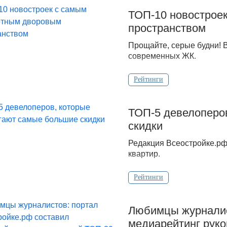
ТОП-10 новострое
пространством
Прощайте, серые будни! 
современных ЖК.
Рейтинги
ТОП-5 девелоперо
скидки
Редакция Всеостройке.рф
квартир.
Рейтинги
Любимцы журналис
медиарейтинг рук