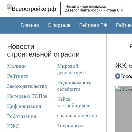
Skip to main content
Независимая площадка
девелопмента России и стран СНГ
Главная
О портале
Рейтинги РФ
Рейтин
Новости
строительной отрасли
ЖК «
Молнии
Мировой
девелопмент
Рейтинги
Горо
Недвижимость
Законодательство
селебрити
Интервью ТОПов
Кейсы
застройщиков
Цифровизация
Скандалы месяца
Роботизация
Технологии
ИЖС