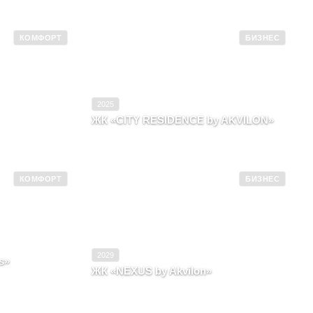
КОМФОРТ
БИЗНЕС
2026
Ввод в эксплуатацию
2025
Комфорт
Класс
Бизнес
2025
ЖК «CITY RESIDENCE by AKVILON»
ород
Архангельская область, Город
Архангельск
КОМФОРТ
БИЗНЕС
2025
Ввод в эксплуатацию
2029
Комфорт
Класс
Бизнес
2029
s»
ЖК «NEXUS by Akvilon»
ород
Москва, Район Кунцево