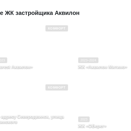
е ЖК застройщика Аквилон
КОМФОРТ
 эксплуатацию
2022–2023
Ввод в эксплуатацию
2023–202
Комфорт
Класс
Комфор
023
2023–2024
orest Аквилон»
ЖК «Аквилон Митино»
т-Петербург
Москва
КОМФОРТ
Ввод в эксплуатацию
 эксплуатацию
2018
Класс
Комфорт
 адресу Северодвинск, улица
2023
инского
ЖК «ОБерег»
нгельская область, Северодвинск,
Архангельская область, г.