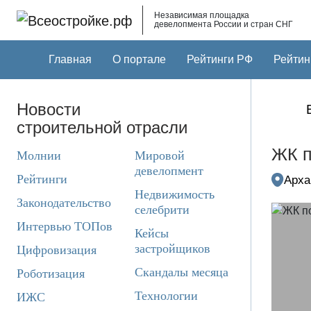
Skip to main content
Независимая площадка
девелопмента России и стран СНГ
Главная
О портале
Рейтинги РФ
Рейтин
Новости
строительной отрасли
ЖК п
Молнии
Мировой
девелопмент
Рейтинги
Арха
Недвижимость
Законодательство
селебрити
Интервью ТОПов
Кейсы
застройщиков
Цифровизация
Скандалы месяца
Роботизация
Технологии
ИЖС