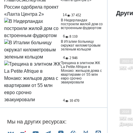
«Лахта Центра 2»
Други
14
37 452
В Нидерландах
построили жилой дом со
встроенным фудкортом
6
8 110
Ввод в
В Италии больницу
Класс
окружат километровым
зеленым кольцом
4
2 946
2022–2
Трещина в элитном ЖК
La Petite Afrique в
ЖК «F
Монако: жильцов дома с
Санк
квартирами от 55 млн
евро срочно
эвакуировали
4
10 470
Ввод в
2018
Класс
ЖК по
Мы на других ресурсах:
Дзерж
Арха