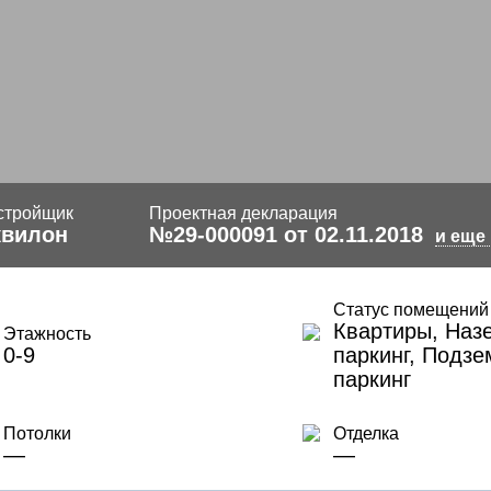
стройщик
Проектная декларация
квилон
№29-000091 от 02.11.2018
и еще
Статус помещений
Квартиры, Наз
Этажность
0-9
паркинг, Подз
паркинг
Потолки
Отделка
—
—