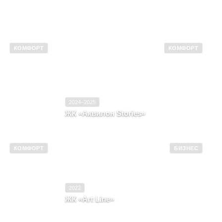
КОМФОРТ
КОМФОРТ
4
Ввод в эксплуатацию
2024–2025
т
Класс
Комфорт
2024–2025
ЖК «Аквилон Stories»
Ленинградская область, Город Кудрово
КОМФОРТ
БИЗНЕС
2023
Ввод в эксплуатацию
2022
Комфорт
Класс
Бизнес
2022
ЖК «Art Line»
Архангельская область, г. Архангельск,
пересечение проспекта Ломоносова и
 Архангельск