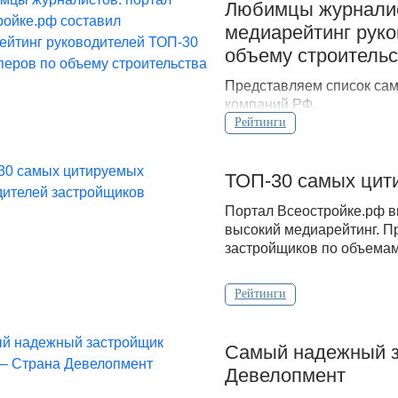
Любимцы журналис
медиарейтинг рук
объему строительс
Представляем список са
компаний РФ.
Рейтинги
ТОП-30 самых цит
Портал Всеостройке.рф в
высокий медиарейтинг. П
застройщиков по объемам 
Рейтинги
Самый надежный з
Девелопмент