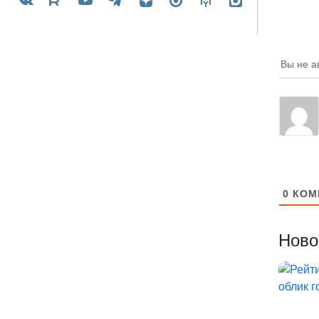
улиц
Вы не а
0
КОМ
Ново