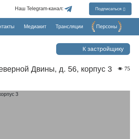
Наш Telegram-канал:
Подписаться
нтакты
Медиакит
Трансляции
Перcоны
К застройщику
верной Двины, д. 56, корпус 3
75