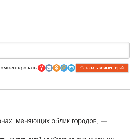
улицы Серафимовича
комментировать:
онах, меняющих облик городов, —