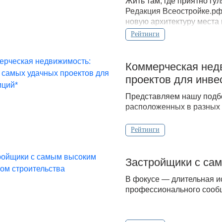
Жить там, где приятно гу
Редакция Всеостройке.рф
новую архитектуру места
Рейтинги
Коммерческая нед
проектов для инве
Представляем нашу подбо
расположенных в разных 
Рейтинги
Застройщики с сам
В фокусе — длительная и
профессионального сообщ