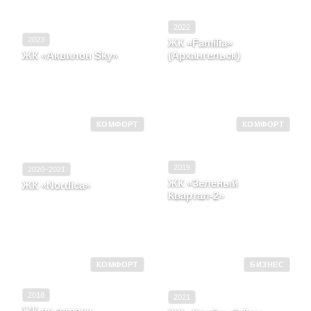
2022
2023
ЖК «Familia»
ЖК «Аквилон Sky»
(Архангельск)
Санкт-Петербург, наб
Архангельская область, г.
Октябрьская, д. 112,
Архангельск, улица
корпус 6 литер б
Логинова
КОМФОРТ
КОМФОРТ
2019
2020–2021
ЖК «Зеленый
ЖК «Nordica»
Квартал-2»
Архангельская область,
Северодвинск,
Архангельская область,
Пересечение пр.Победы
Архангельск, улица
и ул.Юбилейная
Гайдара, д. 29
КОМФОРТ
БИЗНЕС
2018
2021
ЖК по адресу