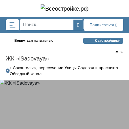
Skip to main content
Подписаться
Вернуться на главную
К застройщику
82
ЖК «iSadovaya»
г. Архангельск, пересечение Улицы Садовая и проспекта
Обводный канал