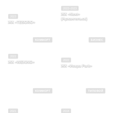
2022–2023
ЖК «Next»
2023
(Архангельск)
ЖК «TESORO»
Архангельская область, г.
Санкт-Петербург
Архангельск
КОМФОРТ
БИЗНЕС
2022
2022
ЖК «WEKING»
ЖК «Искра Park»
Архангельская область, г.
Северодвинск, в районе
Архангельская область, г.
улицы Серго
Архангельск, пр-кт
Орджоникидзе, д. 16
Троицкий, д. 190
КОМФОРТ
ТИПОВОЙ
2021
2018