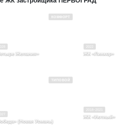
ие ЖК застройщика ПЕРВОГРАД
КОМФОРТ
 эксплуатацию
2026–2028
Ввод в эксплуатацию
Комфорт
Класс
028
2022
етыре Желания»
ЖК «Линкор»
нежская область, Село Новая
Воронежская область, с. Н
нь, Улица Полевая, д. 47а
улица Полевая, д. 41, лите
ТИПОВОЙ
 эксплуатацию
2025–2027
Ввод в эксплуатацию
Типовой
Класс
2018–2021
027
ЖК «Уютный»
обеда» (Новая Усмань)
Воронежская область, г. Б
нежская область, Село Новая Усмань
улица Уютная, д. 5, литер