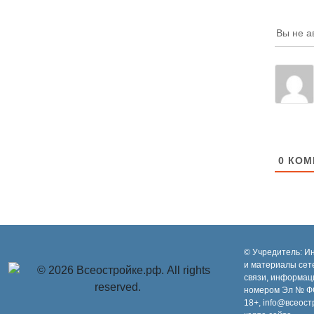
Вы не а
0
КОМ
© Учредитель: И
и материалы сет
связи, информац
номером Эл № ФС
18+, info@всеост