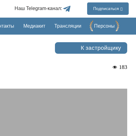
Наш Telegram-канал:
Подписаться
нтакты
Медиакит
Трансляции
Перcоны
К застройщику
183