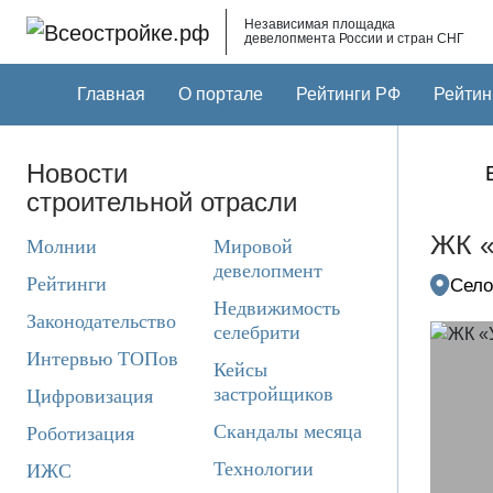
Skip to main content
Независимая площадка
девелопмента России и стран СНГ
Главная
О портале
Рейтинги РФ
Рейтин
Новости
строительной отрасли
ЖК «
Молнии
Мировой
девелопмент
Рейтинги
Село
Недвижимость
Законодательство
селебрити
Интервью ТОПов
Кейсы
застройщиков
Цифровизация
Скандалы месяца
Роботизация
Технологии
ИЖС