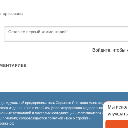
вторизованы
Войдите, чтобы 
МЕНТАРИЕВ
ндивидуальный предприниматель Опрышко Светлана Александровна, 2018-2
Мы испо
евого издания «Всё о стройке» (зарегистрировано Федеральной службой по н
ионных технологий и массовых коммуникаций (Роскомнадзор) 13.03.2023 за 
улучшать
77-84949) сопровождаются пометкой «Всё о стройке».
ройке.рф