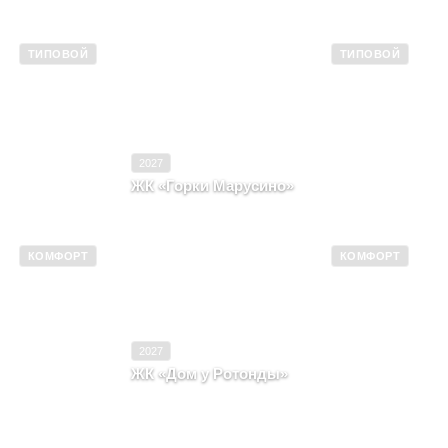
ТИПОВОЙ
ТИПОВОЙ
2022
Ввод в эксплуатацию
2027
Типовой
Класс
Типовой
2027
ЖК «Горки Марусино»
овая Усмань,
Московская область, Деревня Марусино
ра б, корпус Б
КОМФОРТ
КОМФОРТ
2018–2021
Ввод в эксплуатацию
2027
Комфорт
Класс
Комфорт
2027
ЖК «Дом у Ротонды»
орисоглебск,
Воронежская область, город Воронеж,
а А
Улица Транспортная, д. 58