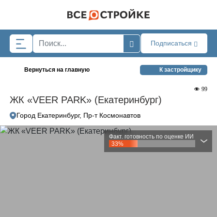
Skip to main content
Подписаться
Вернуться на главную
К застройщику
99
ЖК «VEER PARK» (Екатеринбург)
Город Екатеринбург, Пр-т Космонавтов
Факт. готовность по оценке ИИ
33%