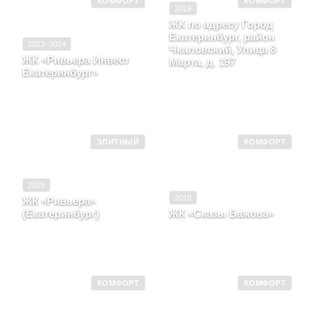
КОМФОРТ
КОМФОРТ
2019
ЖК по адресу Город
Екатеринбург, район
2023–2024
Чкаловский, Улица 8
ЖК «Ривьера Инвест
Марта, д. 197
Екатеринбург»
Свердловская область,
Свердловская область, г.
Город Екатеринбург,
Екатеринбург, пр-кт
район Чкаловский, Улица
Космонавтов, строение 0
8 Марта, д. 197
ЭЛИТНЫЙ
КОМФОРТ
2019
2019
ЖК «Ривьера»
(Екатеринбург)
ЖК «Сказы Бажова»
Свердловская область, г.
Свердловская область, г.
Екатеринбург, улица
Екатеринбург, улица
Горького
Щербакова
КОМФОРТ
КОМФОРТ