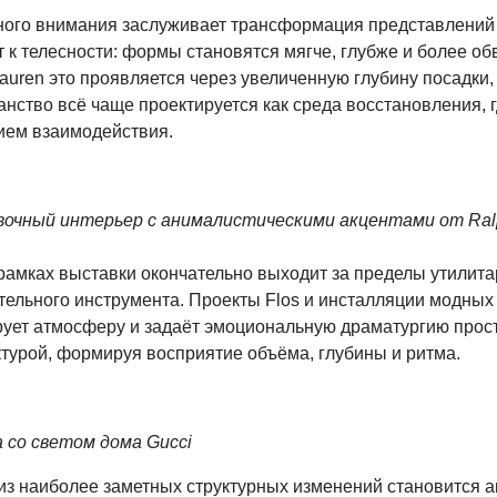
ного внимания заслуживает трансформация представлений
 к телесности: формы становятся мягче, глубже и более об
auren это проявляется через увеличенную глубину посадки,
анство всё чаще проектируется как среда восстановления,
ием взаимодействия.
очный интерьер с анималистическими акцентами от Ral
рамках выставки окончательно выходит за пределы утилита
тельного инструмента. Проекты Flos и инсталляции модных
ует атмосферу и задаёт эмоциональную драматургию прост
турой, формируя восприятие объёма, глубины и ритма.
 со светом дома Gucci
з наиболее заметных структурных изменений становится акти