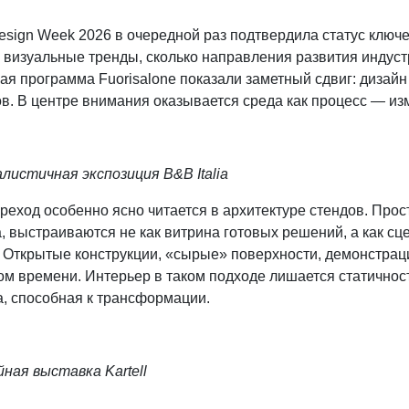
Design Week 2026 в очередной раз подтвердила статус клю
 визуальные тренды, сколько направления развития индустр
ая программа Fuorisalone показали заметный сдвиг: дизай
ов. В центре внимания оказывается среда как процесс — и
листичная экспозиция B&B Italia
реход особенно ясно читается в архитектуре стендов. Прост
, выстраиваются не как витрина готовых решений, а как с
. Открытые конструкции, «сырые» поверхности, демонстрац
ом времени. Интерьер в таком подходе лишается статичнос
а, способная к трансформации.
ная выставка Kartell