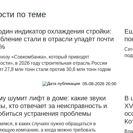
сти по теме
дин индикатор охлаждения стройки:
Ещ
бление стали в отрасли упадёт почти
по
0%
Сег
под
гнозу «Совкомбанка», который приводят
сти», в 2026 году строительная отрасль России
т 27,8 млн тонн стали против 30,6 млн тонн годом
05-08-2026 20:00
у шумит лифт в доме: какие звуки
В 
ы, кто отвечает за неисправность и
XV
обиться устранения проблемы
ос
Ко
емся, в каких случаях нужно обращаться в
яющую компанию, а когда можно требовать
Вла