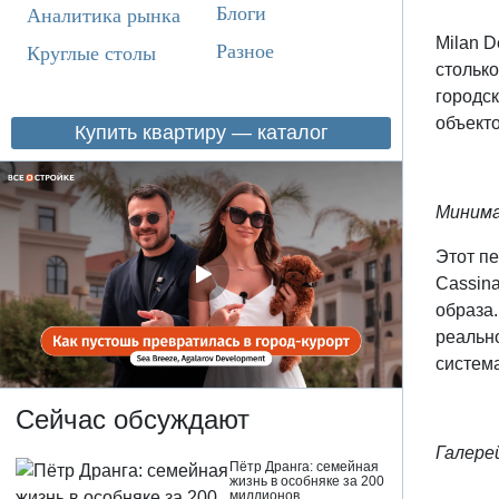
Блоги
Аналитика рынка
Milan 
Разное
Круглые столы
столько
городск
объект
Купить квартиру — каталог
Минима
Этот пе
Cassina
образа
реальн
систем
Сейчас обсуждают
Галерей
Пётр Дранга: семейная
жизнь в особняке за 200
миллионов