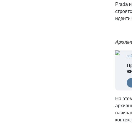
Prada 
строятс
идентич
Архивн
се
Пр
жи
На это
архивн
начинае
контекс