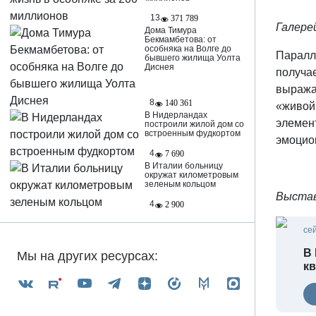
13
371 789
Галерей
Дома Тимура
Бекмамбетова: от
особняка на Волге до
Паралле
бывшего жилища Уолта
Диснея
получае
выражае
8
140 361
«живой»
В Нидерландах
элемен
построили жилой дом со
встроенным фудкортом
эмоцио
4
7 690
В Италии больницу
окружат километровым
зеленым кольцом
Выстав
4
2 900
се
В
Мы на других ресурсах:
кв