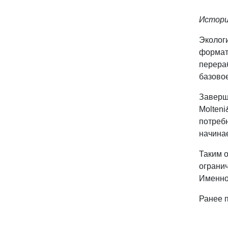
Историч
Экологи
формат
перера
базовое
Заверша
Molteni
потребн
начинае
Таким 
огранич
Именно 
Ранее 