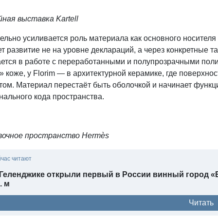
ная выставка Kartell
льно усиливается роль материала как основного носителя 
т развитие не на уровне деклараций, а через конкретные та
тся в работе с переработанными и полупрозрачными полиме
 коже, у Florim — в архитектурной керамике, где поверхн
том. Материал перестаёт быть оболочкой и начинает функц
нального кода пространства.
очное пространство Hermès
йчас читают
 Геленджике открыли первый в России винный город «
. м
Читать