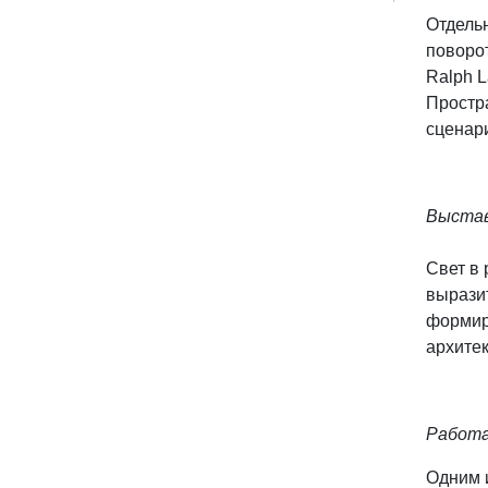
Отдель
поворот
Ralph L
Простр
сценар
Выстав
Свет в 
вырази
формир
архитек
Работа
Одним и