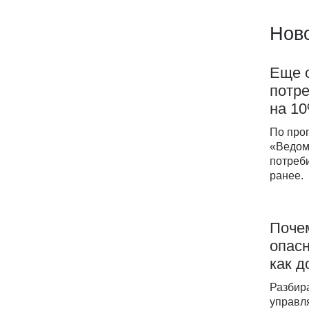
Ново
Еще о
потре
на 1
По про
«Ведомо
потреби
ранее.
Почем
опасн
как д
Разбира
управл