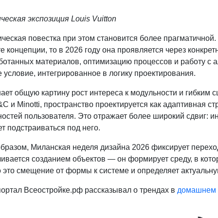
еская экспозиция Louis Vuitton
ческая повестка при этом становится более прагматичной.
е концепции, то в 2026 году она проявляется через конкр
ботанных материалов, оптимизацию процессов и работу с а
 условие, интегрированное в логику проектирования.
ет общую картину рост интереса к модульности и гибким с
&C и Minotti, пространство проектируется как адаптивная с
остей пользователя. Это отражает более широкий сдвиг: и
т подстраиваться под него.
образом, Миланская неделя дизайна 2026 фиксирует перехо
ивается созданием объектов — он формирует среду, в котор
это смещение от формы к системе и определяет актуальную
портал Всеостройке.рф рассказывал о трендах в
домашнем 