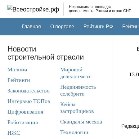
Skip to main content
Независимая площадка
девелопмента России и стран СНГ
Главная
О портале
Рейтинги РФ
Рейтин
Новости
строительной отрасли
Молнии
Мировой
13.0
девелопмент
Рейтинги
Недвижимость
Законодательство
селебрити
Интервью ТОПов
Кейсы
застройщиков
Цифровизация
Скандалы месяца
Роботизация
Редакци
Технологии
ИЖС