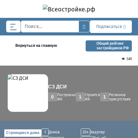
Skip to main content
Подписаться
Общий рейтинг
Вернуться на главную
застройщиков РФ
340
СЗ ДСИ
Построено
Строится
Регионов
0
1
1
ЖК
ЖК
присутствия
1
Домов
204
Квартир
Строящиеся дома