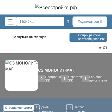
Skip to main content
Подписаться
Общий рейтинг
Вернуться на главную
застройщиков РФ
174
СЗ МОНОЛИТ-МАГ
Построено
Строится
Регионов
0
1
1
ЖК
ЖК
присутствия
1
Домов
69
Квартир
Строящиеся дома