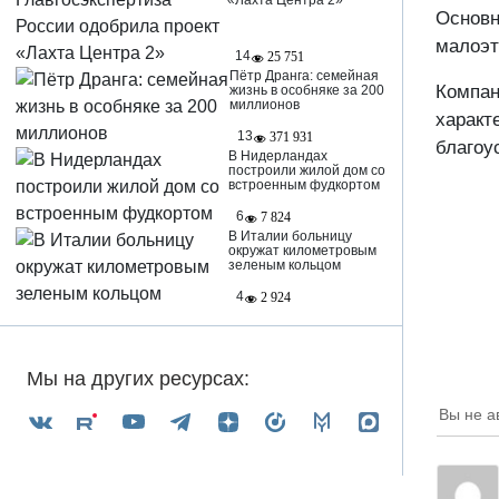
«Лахта Центра 2»
Основн
малоэт
14
25 751
Пётр Дранга: семейная
Компан
жизнь в особняке за 200
миллионов
характ
13
371 931
благоу
В Нидерландах
построили жилой дом со
встроенным фудкортом
6
7 824
В Италии больницу
окружат километровым
зеленым кольцом
4
2 924
Мы на других ресурсах:
Вы не а