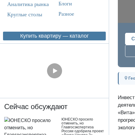
Блоги
Аналитика рынка
Разное
Круглые столы
Купить квартиру — каталог
С
Ге
Инвест
деятел
Сейчас обсуждают
«Вита»
прогре
ЮНЕСКО просило
отменить, но
эколог
Главгосэкспертиза
России одобрила проект