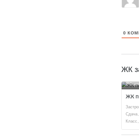
0
КОМ
ЖК з
Лени
ЖК п
Застр
Сдача
Класс