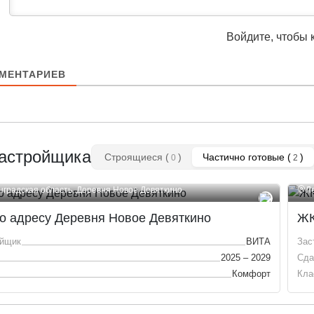
Войдите, чтобы 
МЕНТАРИЕВ
астройщика
Строящиеся (
)
Частично готовые (
)
0
2
нградская область, Деревня Новое Девяткино
Л
о адресу Деревня Новое Девяткино
ЖК
ойщик
ВИТА
Зас
2025 – 2029
Сда
Комфорт
Кла