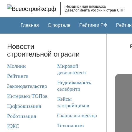
Skip to main content
Независимая площадка
девелопмента России и стран СНГ
Главная
О портале
Рейтинги РФ
Рейтин
Новости
строительной отрасли
Молнии
Мировой
девелопмент
Рейтинги
Недвижимость
Законодательство
селебрити
Интервью ТОПов
Кейсы
застройщиков
Цифровизация
Скандалы месяца
Роботизация
Технологии
ИЖС