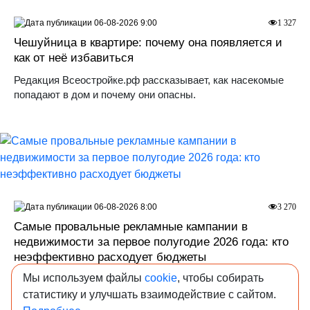
06-08-2026 9:00
1 327
Чешуйница в квартире: почему она появляется и
как от неё избавиться
Редакция Всеостройке.рф рассказывает, как насекомые
попадают в дом и почему они опасны.
06-08-2026 8:00
3 270
Самые провальные рекламные кампании в
недвижимости за первое полугодие 2026 года: кто
неэффективно расходует бюджеты
Мы используем файлы
cookie
, чтобы собирать
Десять кампаний застройщиков из России, Австралии,
Израиля и Индии, которые закончились отменой проекта,
статистику и улучшать взаимодействие с сайтом.
снятием рекламы, штрафами или репутационным