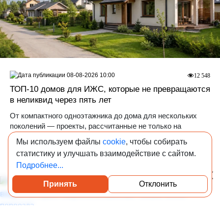
08-08-2026 10:00
12 548
ТОП-10 домов для ИЖС, которые не превращаются
в неликвид через пять лет
От компактного одноэтажника до дома для нескольких
поколений — проекты, рассчитанные не только на
сегодняшние потребности, но и на будущую перепродажу.
Мы используем файлы
cookie
, чтобы собирать
статистику и улучшать взаимодействие с сайтом.
Рейтинги
ИЖС
Подробнее...
Принять
Отклонить
Посмотреть каталог проверенных квартир