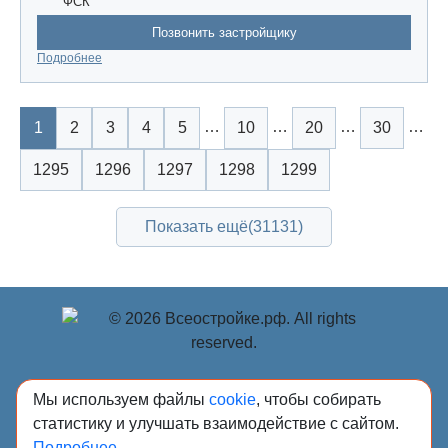
ФСК
Позвонить застройщику
Подробнее
…
…
…
…
1
2
3
4
5
10
20
30
1295
1296
1297
1298
1299
Показать ещё
(31131)
© Учредитель: Индивидуальный предприниматель
Мы используем файлы
cookie
, чтобы собирать
Опрышко Светлана Александровна, 2018-2026.
статистику и улучшать взаимодействие с сайтом.
Сообщения и материалы сетевого издания «Всё о
Подробнее...
стройке» (зарегистрировано Федеральной службой по