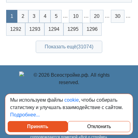
…
…
…
…
1
2
3
4
5
10
20
30
1292
1293
1294
1295
1296
Показать ещё
(31074)
© Учредитель: Индивидуальный предприниматель
Мы используем файлы
cookie
, чтобы собирать
Опрышко Светлана Александровна, 2018-2026.
статистику и улучшать взаимодействие с сайтом.
Сообщения и материалы сетевого издания «Всё о
Подробнее...
стройке» (зарегистрировано Федеральной службой по
надзору в сфере связи, информационных технологий и
Принять
Отклонить
массовых коммуникаций (Роскомнадзор) 13.03.2023 за
регистрационным номером Эл № ФС77-84949)
сопровождаются пометкой «Всё о стройке».