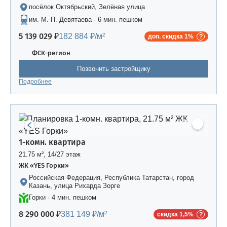
посёлок Октябрьский, Зелёная улица
им. М. П. Девятаева · 6 мин. пешком
5 139 029 ₽
182 884 ₽/м²
доп. скидка 1%
ФСК-регион
Позвонить застройщику
Подробнее
1-комн. квартира
21.75 м², 14/27 этаж
ЖК «YES Горки»
Российская Федерация, Республика Татарстан, город
Казань, улица Рихарда Зорге
Горки · 4 мин. пешком
8 290 000 ₽
381 149 ₽/м²
скидка 1,5%