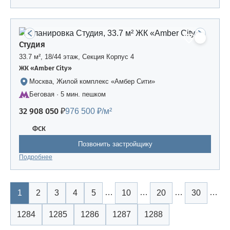
Студия
33.7 м², 18/44 этаж, Секция Корпус 4
ЖК «Amber Сity»
Москва, Жилой комплекс «Амбер Сити»
Беговая · 5 мин. пешком
32 908 050 ₽
976 500 ₽/м²
ФСК
Позвонить застройщику
Подробнее
…
…
…
…
1
2
3
4
5
10
20
30
1284
1285
1286
1287
1288