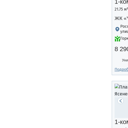
1-ко
21.75 м
ЖК «
Рос
ули
Гор
8 29
Уни
Подро
1-ко