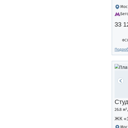
Мос
Бег
33 1
ФС
Подро
Сту
26.8 м²
ЖК «
Мос