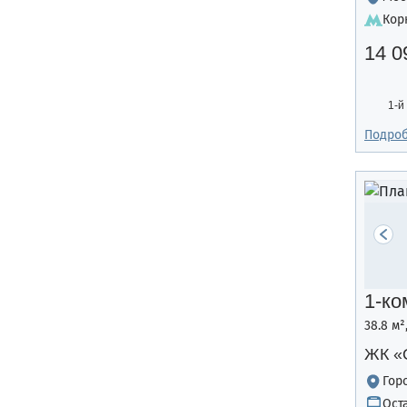
Кор
14 0
1-й
Подро
1-ко
38.8 м
ЖК «
Гор
Ост