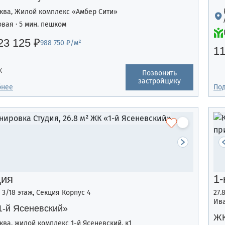
ква, Жилой комплекс «Амбер Сити»
овая · 5 мин. пешком
23 125 ₽
988 750 ₽/м²
11
К
Позвонить
застройщику
бнее
По
дия
1-
, 3/18 этаж, Секция Корпус 4
27.
Ива
1-й Ясеневский»
ЖК
ква, жилой комплекс 1-й Ясеневский, к1