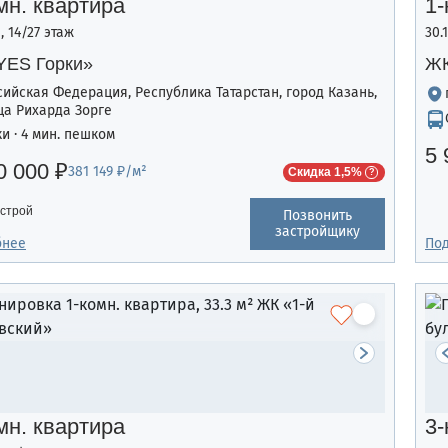
мн. квартира
1-
², 14/27 этаж
30.
YES Горки»
ЖК
сийская Федерация, Республика Татарстан, город Казань,
ца Рихарда Зорге
ки · 4 мин. пешком
5 
0 000 ₽
381 149 ₽/м²
Скидка 1,5%
строй
Позвонить
застройщику
бнее
По
мн. квартира
3-