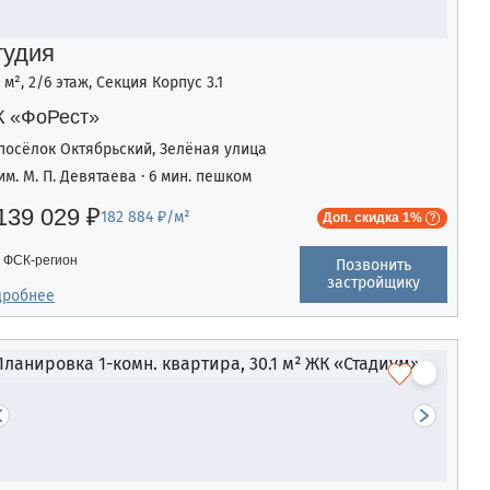
тудия
1 м², 2/6 этаж, Секция Корпус 3.1
 «ФоРест»
посёлок Октябрьский, Зелёная улица
им. М. П. Девятаева · 6 мин. пешком
139 029 ₽
182 884 ₽/м²
Доп. скидка 1%
ФСК-регион
Позвонить
застройщику
дробнее