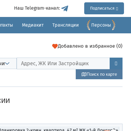
Наш Telegram-канал:
Подписаться
нтакты
Медиакит
Трансляции
Перcоны
Добавлено
в избранное (
0
)
чи
Поиск по карте
сии