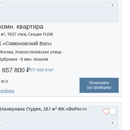
комн. квартира
4 м², 19/27 этаж, Секция FLOW
 «Симоновский Вал»
Москва, Новоостаповская улица
Дубровка · 8 мин. пешком
 657 800 ₽
577 000 ₽/м²
ФСК
Позвонить
застройщику
дробнее