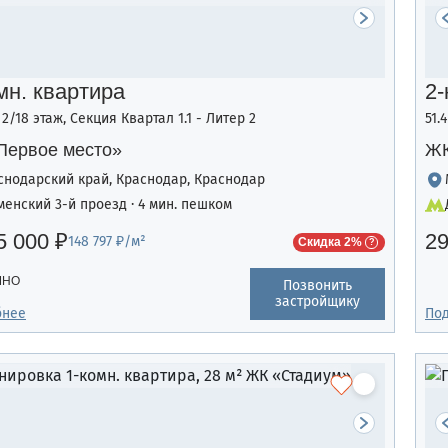
мн. квартира
2-
, 2/18 этаж, Секция Квартал 1.1 - Литер 2
51.
Первое место»
ЖК
снодарский край, Краснодар, Краснодар
менский 3-й проезд · 4 мин. пешком
5 000 ₽
29
148 797 ₽/м²
Скидка 2%
ЧНО
Позвонить
застройщику
бнее
По