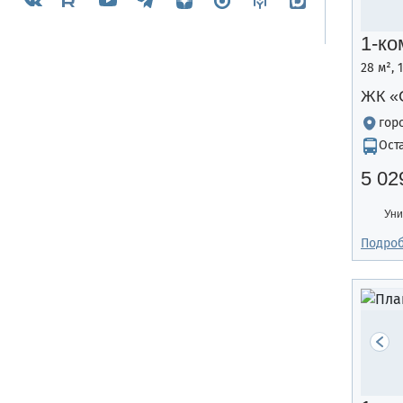
1-ко
28 м², 
ЖК «
гор
Ост
5 02
Уни
Подро