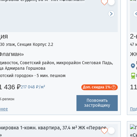
дия
2-
/30 этаж, Секция Корпус 2.2
47 
Флагман»
ЖК
дивосток, Советский район, микрорайон Снеговая Падь,
ца Адмирала Горшкова
отский городок» · 5 мин. пешком
1 436 ₽
11
217 048 ₽/м²
Доп. скидка 1%
-регион
Позвонить
застройщику
бнее
По