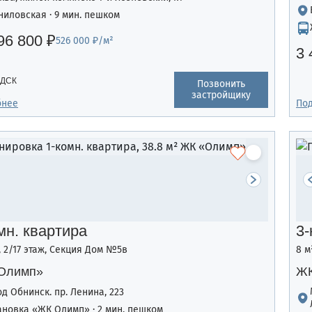
ниловская · 9 мин. пешком
96 800 ₽
526 000 ₽/м²
3 
 ДСК
Позвонить
застройщику
бнее
По
мн. квартира
3-
², 2/17 этаж, Секция Дом №5в
8 м
Олимп»
ЖК
од Обнинск. пр. Ленина, 223
ановка «ЖК Олимп» · 2 мин. пешком