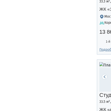
33.3 м²
ЖК «
Мос
Кор
13 8
1-й
Подро
Сту
33.5 м²
ЖК «A