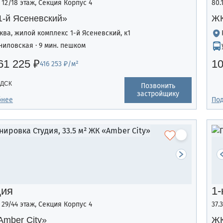
, 12/18 этаж, Секция Корпус 4
80.
1-й Ясеневский»
ЖК
ква, жилой комплекс 1-й Ясеневский, к1
ниловская · 9 мин. пешком
61 225 ₽
10
416 253 ₽/м²
 ДСК
Позвонить
застройщику
бнее
По
дия
1-
, 29/44 этаж, Секция Корпус 4
37.
mber Сity»
ЖК