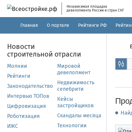
Skip to main content
Независимая площадка
девелопмента России и стран СНГ
Главная
О портале
Рейтинги РФ
Рейтин
Новости
строительной отрасли
Молнии
Мировой
девелопмент
Рейтинги
Недвижимость
Законодательство
селебрити
Интервью ТОПов
Кейсы
Прод
застройщиков
Цифровизация
Най
Скандалы месяца
Роботизация
Технологии
ИЖС