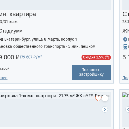
мн. квартира
С
13/31 этаж
28.
Стадиум»
ЖК
од Екатеринбург, улица 8 Марта, корпус 1
ановка общественного транспорта · 5 мин. пешком
9 000 ₽
5 
179 607 ₽/м²
Скидка 1,5%
строй
Позвонить
застройщику
бнее
По