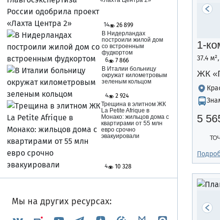
«Лахта Центра 2»
14
26 899
В Нидерландах
построили жилой дом
1-ко
со встроенным
фудкортом
37.4 м²
6
7 866
В Италии больницу
ЖК «
окружат километровым
зеленым кольцом
Кра
4
2 924
Зна
Трещина в элитном ЖК
La Petite Afrique в
5 56
Монако: жильцов дома с
квартирами от 55 млн
евро срочно
эвакуировали
ТО
Подро
4
10 328
Мы на других ресурсах: