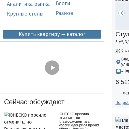
Блоги
Аналитика рынка
Разное
Круглые столы
Сту
Купить квартиру — каталог
3 м², 3
ЖК «
Вла
ули
«Фл
6 51
ФСК
Сейчас обсуждают
Подро
ЮНЕСКО просило
отменить, но
Главгосэкспертиза
России одобрила проект