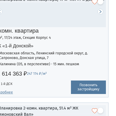
комн. квартира
м², 17/24 этаж, Секция Корпус 4
 «1-й Донской»
Московская область, Ленинский городской округ, д.
Сапроново, Донская улица, 7
Калинина (D5, в перспективе) · 15 мин. пешком
 614 363 ₽
247 114 ₽/м²
1-й ДСК
Позвонить
застройщику
дробнее