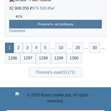
Беговая · 5 мин. пешком
32 908 050 ₽
976 500 ₽/м²
ФСК
Позвонить застройщику
Подробнее
…
…
…
…
1
2
3
4
5
10
20
30
1296
1297
1298
1299
1300
Показать ещё
(31171)