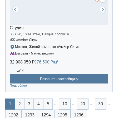
Студия
33.7 м², 18/44 этаж, Секция Корпус 4
ЖК «Amber Сity»
Москва, Жилой комплекс «Амбер Сити»
Беговая · 5 мин. пешком
32 908 050 ₽
976 500 ₽/м²
ФСК
Позвонить застройщику
Подробнее
…
…
…
…
1
2
3
4
5
10
20
30
1292
1293
1294
1295
1296